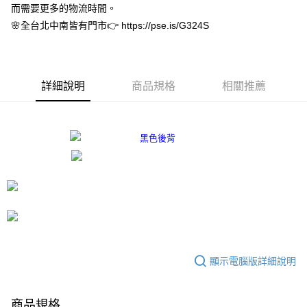
而需要更多的物流時間。
３．安心：先確認商品／服務後，再付款。
付款後全家取貨
🌸全台北中南皆有門市👉 https://pse.is/G324S
每筆NT$80，滿NT$3,000(含以上)免運費
【「AFTEE先享後付」結帳流程】
１．於結帳方式選擇「AFTEE先享後付」後，將跳轉至「AFTEE先享後付」
付款後7-11取貨
結帳頁面，進行簡訊認證並確認金額後，即可完成結帳。
２．訂單成立數日內，您將收到繳費通知簡訊。
每筆NT$80，滿NT$3,000(含以上)免運費
３．收到繳費通知簡訊後14天內，點擊此簡訊中的連結，可透過四大超商／
詳細說明
商品規格
相關推薦
ATM／網路銀行／等多元方式進行付款，方視為交易完成。
宅配
※ 請注意：結帳手續完成當下不需立刻繳費，但若您需要取消訂單，請聯絡
每筆NT$80，滿NT$3,000(含以上)免運費
購買商品的店家。未經商家同意取消之訂單仍視為有效，需透過AFTEE先享
後付繳納相關費用。
離島宅配
※ 交易是否成功請以「AFTEE先享後付 」之結帳頁面顯示為準，若有關於
是否繳費成功／繳費後需取消欲退款等相關疑問，請聯繫「AFTEE先享後付
每筆NT$220
客戶支援中心」
https://netprotections.freshdesk.com/support/home
海外宅配
查看運費
【注意事項】
１．透過由恩沛科技股份有限公司提供之「AFTEE先享後付」服務完成之交
易，需依本服務之必要範圍內提供個人資料，並將交易相關給付款項請求債
權轉讓予恩沛科技股份有限公司。
２．關於個人資料處理事宜，請瀏覽以下網址：
https://aftee.tw/terms/#terms3
顯示電腦版詳細說明
３．未成年的使用者請事先徵得法定代理人或監護人之同意方可使用
「AFTEE先享後付」，若未經同意申辦者引起之損失，本公司不負相關責
任。
商品規格
４．使用「AFTEE先享後付」時，將依據個別帳號之用戶狀況，依本公司即