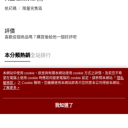
依尺碼
限量完售區
評價
喜歡這個商品嗎？購買後給他一個好評吧
本分類熱銷
全站排行
本網站中使用 cookie，欲查詢有關本網站使用 cookie 方式之詳情，及若您不希
熱門標籤
望在電腦上使用 cookie 時應如何變更電腦的 cookie 設定，請參閱本網站「
隱私
權條款
」之 Cookie 聲明。您繼續使用本網站即表示您同意本公司得按本網站使
用條款之 Cookie 聲明使用 cookie。
了解更多 >
我知道了