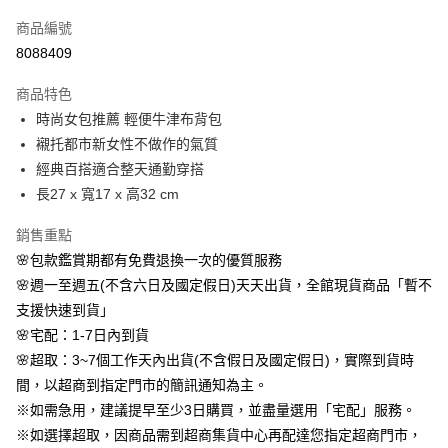
信用卡一次付款
商品編號
信用卡分期付款
8088409
3 期 0 利率 每期
NT$593
21家銀行
商品特色
6 期 0 利率 每期
NT$296
21家銀行
合作金庫商業銀行
第一商業銀行
時尚女包推薦 輕便牛津布背包
華南商業銀行
彰化商業銀行
合作金庫商業銀行
第一商業銀行
LINE Pay
襯托都市新女性不做作的氣質
上海商業儲蓄銀行
台北富邦商業銀行
華南商業銀行
彰化商業銀行
國泰世華商業銀行
兆豐國際商業銀行
經典百搭適合整天通勤穿搭
Apple Pay
上海商業儲蓄銀行
台北富邦商業銀行
臺灣中小企業銀行
台中商業銀行
長27 x 寬17 x 高32 cm
國泰世華商業銀行
兆豐國際商業銀行
匯豐（台灣）商業銀行
華泰商業銀行
街口支付
臺灣中小企業銀行
台中商業銀行
聯邦商業銀行
遠東國際商業銀行
銷售重點
匯豐（台灣）商業銀行
華泰商業銀行
悠遊付
元大商業銀行
永豐商業銀行
🌸包款鑑賞期都有免費退換一次的優質服務
聯邦商業銀行
遠東國際商業銀行
玉山商業銀行
星展（台灣）商業銀行
元大商業銀行
永豐商業銀行
🌸週一至週五(不含六日及國定假日)天天出貨，全館現貨商品「暫不
Google Pay
台新國際商業銀行
中國信託商業銀行
玉山商業銀行
星展（台灣）商業銀行
支援快速到貨」
台灣樂天信用卡公司
台新國際商業銀行
中國信託商業銀行
AFTEE先享後付
🌸宅配：1-7日內到貨
台灣樂天信用卡公司
相關說明
🌸超取：3~7個工作天內出貨(不含假日及國定假日)，實際到貨時
【關於「AFTEE先享後付」】
間，以超商到指定門市的簡訊通知為主。
ATM付款
AFTEE先享後付是「在收到商品之後才付款」的支付方式。 讓您購物簡單
便利好安心！
※如需急用，建議提早至少3日購買，並盡量選用「宅配」服務。
１．簡單：不需註冊會員、不需綁卡、不需儲值。
※如選擇超取，因商品需到超商集貨中心再配達您指定超商門市，
運送方式
２．便利：只要手機號碼，簡訊認證，即可結帳。