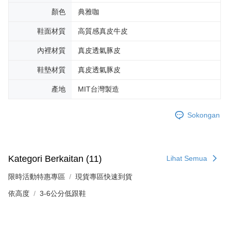
顏色
典雅咖
鞋面材質
高質感真皮牛皮
內裡材質
真皮透氣豚皮
鞋墊材質
真皮透氣豚皮
產地
MIT台灣製造
Sokongan
Kategori Berkaitan (11)
Lihat Semua
限時活動特惠專區
現貨專區快速到貨
依高度
3-6公分低跟鞋