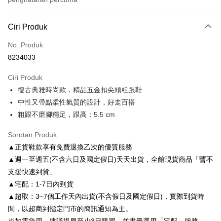
Kaedah Pembayaran
Ciri Produk
Kad Kredit (Bayaran Penuh)
No. Produk
Ansuran Kad Kredit
8234033
3 ansuran pada kadar faedah 0,
NT$926
setiap ansuran
Ciri Produk
21 Bank
6 ansuran pada kadar faedah 0,
NT$463
setiap
Taiwan Cooperative Bank
Bank Komersial Pertama
復古典雅時尚款，精品五金扣尖頭粗跟鞋
Hua Nan Commercial
Chang Hwa Commercial
ansuran
21 Bank
Bank
Bank
中性又帶點柔性氣質的設計，好走百搭
Taiwan Cooperative Bank
Bank Komersial Pertama
LINE Pay
The Shanghai
Bank Komersial Taipei
粗跟不磨腳穩足，跟高：5.5 cm
Hua Nan Commercial Bank
Chang Hwa Commercial Bank
Commercial & Savings
Fubon
Apple Pay
The Shanghai Commercial &
Bank Komersial Taipei Fubon
Bank
Sorotan Produk
Savings Bank
Bank Cathay United
Mega International
JKOPAY
▲正貨鞋款享有免費退換乙次的優質服務
Bank Cathay United
Mega International Commercial
Commercial Bank
▲週一至週五(不含六日及國定假日)天天出貨，全館現貨商品「暫不
Bank
Taiwan Business Bank
Taichung Commercial
Easy Wallet
Taiwan Business Bank
Taichung Commercial Bank
支援快速到貨」
Bank
HSBC Bank (Taiwan) Limited
Hwatai Bank
Google Pay
▲宅配：1-7日內到貨
HSBC Bank (Taiwan)
Hwatai Bank
Union Bank of Taiwan
Far Eastern International Bank
Limited
▲超取：3~7個工作天內出貨(不含假日及國定假日)，實際到貨時
Yuanta Commercial Bank
Bank SinoPac
AFTEE
Union Bank of Taiwan
Far Eastern International
間，以超商到指定門市的簡訊通知為主。
Bank Komersial E.SUN
DBS Bank
Deskripsi
Bank