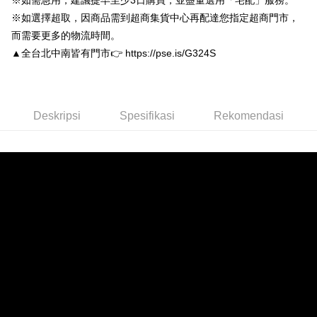
※如需急用，建議提早至少3日購買，並盡量選用「宅配」服務。
Bank Antarabangsa Taishin
Bank CTBC
Pertama, Mengenai Perkhidmatan AFTEE Beli Sekarang Bayar Kemudian
Yuanta Commercial Bank
Bank SinoPac
Pemindahan ATM
Syarikat Kad Kredit Rakuten
※如選擇超取，因商品需到超商集貨中心再配達您指定超商門市，
1. Dengan memilih AFTEE sebagai kaedah pembayaran, mesej
Bank Komersial E.SUN
DBS Bank
Taiwan
pengesahan AFTEE akan muncul.
而需要更多的物流時間。
Bank Antarabangsa
Bank CTBC
2. Anda boleh meneruskan pembayaran selepas pengesahan SMS.
Pilihan Penghantaran
Taishin
▲全台北中南皆有門市👉 https://pse.is/G324S
3. Tiada bayaran diperlukan apabila pesanan disahkan. Produk akan
Syarikat Kad Kredit
dihantar ke alamat yang ditetapkan.
付款後全家取貨
Rakuten Taiwan
4. Setelah pesanan disahkan, anda akan menerima SMS pembayaran
NT$80/pesanan | Penghantaran percuma untuk pesanan
manakala ahli aplikasi akan menerima pemberitahuan tolak aplikasi
NT$3,000 atau lebih
AFTEE.
Deskripsi
Spesifikasi
Rekomendasi
5. Tiada bayaran diperlukan apabila anda menerima produk. Sila buat
pembayaran di empat kedai serbaneka utama, ATM atau perbankan
付款後7-11取貨
dalam talian dengan SMS pembayaran atau pemberitahuan tolak aplikasi
NT$80/pesanan | Penghantaran percuma untuk pesanan
AFTEE.
NT$3,000 atau lebih
Sila ambil perhatian bahawa tempoh pembayaran adalah 14 hari. Walau
宅配
bagaimanapun, bagi mereka yang telah memuat turun Aplikasi AFTEE
dan mendaftar sebagai ahli AFTEE boleh menikmati tempoh pembayaran
NT$80/pesanan | Penghantaran percuma untuk pesanan
sehingga 45 hari.
NT$3,000 atau lebih
Tempoh pembayaran dikira dari masa kedai meminta pembayaran anda,
離島宅配
ditambah dengan bilangan hari yang boleh dilanjutkan oleh AFTEE. Anda
boleh melanjutkan tempoh pembayaran anda sebelum anda menerima
NT$220/pesanan
pesanan. Walau bagaimanapun, tiada jaminan bahawa anda boleh
menerima pesanan anda semasa tempoh pembayaran (cth.: produk
海外宅配
Kadar Penghantaran
prapesanan atau produk yang mungkin mengambil masa yang lebih