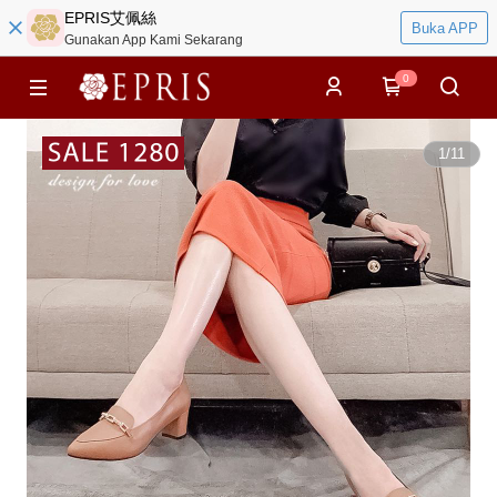
EPRIS艾佩絲
Buka APP
Gunakan App Kami Sekarang
0
1
/
11