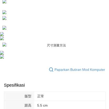
Sila hubungi NP Taiwan Inc. di
cs_tw@netprotections.co.jp
jika anda
mempunyai sebarang kebimbangan mengenai pemprosesan dan
penggunaan pada data peribadi. Jika anda tidak bersetuju dengan data
peribadi yang disenaraikan seperti di atas akan dikumpul dan digunakan
oleh AFTEE, sila jangan gunakan perkhidmatan ini.
Paparkan Butiran Mod Komputer
Spesifikasi
版型
正常
跟高
5.5 cm