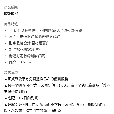
信用卡一次付款
商品編號
信用卡分期付款
8234074
3 期 0 利率 每期
NT$893
21家銀行
商品特色
6 期 0 利率 每期
NT$446
21家銀行
合作金庫商業銀行
第一商業銀行
※ 此鞋款版型偏小，建議挑選大半號較舒適 ※
華南商業銀行
彰化商業銀行
合作金庫商業銀行
第一商業銀行
LINE Pay
素面牛皮低跟鞋 簡約舒適方頭鞋
上海商業儲蓄銀行
台北富邦商業銀行
華南商業銀行
彰化商業銀行
國泰世華商業銀行
兆豐國際商業銀行
甜系風格設計 百搭超實穿
Apple Pay
上海商業儲蓄銀行
台北富邦商業銀行
臺灣中小企業銀行
台中商業銀行
加厚棉花糖QQ鞋墊
國泰世華商業銀行
兆豐國際商業銀行
匯豐（台灣）商業銀行
華泰商業銀行
街口支付
臺灣中小企業銀行
台中商業銀行
舒適好走防滑耐磨鞋底
聯邦商業銀行
遠東國際商業銀行
匯豐（台灣）商業銀行
華泰商業銀行
跟高：3.5 cm
悠遊付
元大商業銀行
永豐商業銀行
聯邦商業銀行
遠東國際商業銀行
玉山商業銀行
星展（台灣）商業銀行
元大商業銀行
永豐商業銀行
銷售重點
Google Pay
台新國際商業銀行
中國信託商業銀行
玉山商業銀行
星展（台灣）商業銀行
▲正貨鞋款享有免費退換乙次的優質服務
台灣樂天信用卡公司
台新國際商業銀行
中國信託商業銀行
AFTEE先享後付
▲週一至週五(不含六日及國定假日)天天出貨，全館現貨商品「暫不
台灣樂天信用卡公司
相關說明
支援快速到貨」
【關於「AFTEE先享後付」】
▲宅配：1-7日內到貨
ATM付款
AFTEE先享後付是「在收到商品之後才付款」的支付方式。 讓您購物簡單
便利好安心！
▲超取：3~7個工作天內出貨(不含假日及國定假日)，實際到貨時
１．簡單：不需註冊會員、不需綁卡、不需儲值。
間，以超商到指定門市的簡訊通知為主。
運送方式
２．便利：只要手機號碼，簡訊認證，即可結帳。