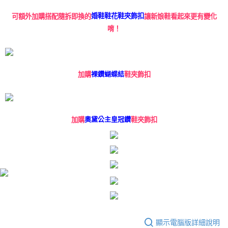
可額外加購搭配隨拆即換的
婚鞋鞋花鞋夾飾扣
讓新娘鞋看起來更有變化
唷！
加購
裸鑽蝴蝶結
鞋夾飾扣
加購
奧黛公主皇冠鑽
鞋夾飾扣
顯示電腦版詳細說明