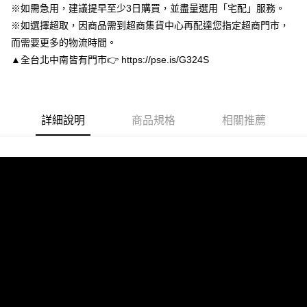
※如需急用，建議提早至少3日購買，並盡量選用「宅配」服務。
３．安心：先確認商品／服務後，再付款。
付款後全家取貨
※如選擇超取，因商品需到超商集貨中心再配達您指定超商門市，
每筆NT$80，滿NT$3,000(含以上)免運費
【「AFTEE先享後付」結帳流程】
而需要更多的物流時間。
１．於結帳方式選擇「AFTEE先享後付」後，將跳轉至「AFTEE先享後付」
付款後7-11取貨
結帳頁面，進行簡訊認證並確認金額後，即可完成結帳。
▲全台北中南皆有門市👉 https://pse.is/G324S
２．訂單成立數日內，您將收到繳費通知簡訊。
每筆NT$80，滿NT$3,000(含以上)免運費
３．收到繳費通知簡訊後14天內，點擊此簡訊中的連結，可透過四大超商／
ATM／網路銀行／等多元方式進行付款，方視為交易完成。
宅配
※ 請注意：結帳手續完成當下不需立刻繳費，但若您需要取消訂單，請聯絡
每筆NT$80，滿NT$3,000(含以上)免運費
詳細說明
商品規格
相關推薦
購買商品的店家。未經商家同意取消之訂單仍視為有效，需透過AFTEE先享
後付繳納相關費用。
離島宅配
※ 交易是否成功請以「AFTEE先享後付 」之結帳頁面顯示為準，若有關於
是否繳費成功／繳費後需取消欲退款等相關疑問，請聯繫「AFTEE先享後付
每筆NT$220
客戶支援中心」
https://netprotections.freshdesk.com/support/home
海外宅配
查看運費
【注意事項】
１．透過由恩沛科技股份有限公司提供之「AFTEE先享後付」服務完成之交
易，需依本服務之必要範圍內提供個人資料，並將交易相關給付款項請求債
權轉讓予恩沛科技股份有限公司。
２．關於個人資料處理事宜，請瀏覽以下網址：
https://aftee.tw/terms/#terms3
３．未成年的使用者請事先徵得法定代理人或監護人之同意方可使用
「AFTEE先享後付」，若未經同意申辦者引起之損失，本公司不負相關責
任。
４．使用「AFTEE先享後付」時，將依據個別帳號之用戶狀況，依本公司即