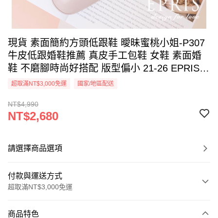
現貨 素面簡約方頭低跟鞋 曖昧蜜桃小姐-P307
牛皮低跟婚鞋推薦 真皮手工包鞋 女鞋 素面婚
鞋 不磨腳時尚好搭配 版型偏小 21-26 EPRIS艾
佩絲-甜美粉
超取滿NT$3,000免運
國家/地區配送
NT$4,990
NT$2,680
請選擇商品選項
付款與運送方式
超取滿NT$3,000免運
付款方式
商品特色