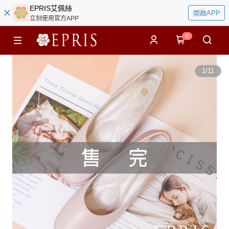
EPRIS艾佩絲
開啟APP
立刻使用官方APP
0
1
/
11