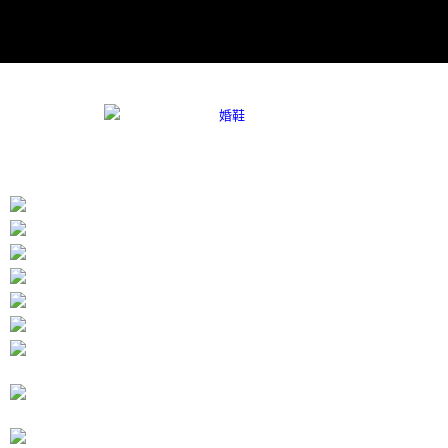
時審查核予不同之上限額度；若仍有額度不足之情形，本公司將視審查結果
請求用戶進行身份認證。
５．嚴禁一人註冊多個帳號或使用他人資訊註冊。若發現惡意使用之情形，
恩沛科技股份有限公司將有權停止該用戶之使用額度並採取法律行動。