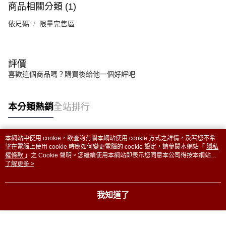
商品相關分類 (1)
依尺碼
限量完售區
評價
喜歡這個商品嗎？購買後給他一個好評吧
本分類熱銷
全站排行
本網站中使用 cookie，欲查詢有關本網站使用 cookie 方式之詳情，及若您不希
熱門標籤
望在電腦上使用 cookie 時應如何變更電腦的 cookie 設定，請參閱本網站「
隱私
權條款
」之 Cookie 聲明。您繼續使用本網站即表示您同意本公司得按本網站使
用條款之 Cookie 聲明使用 cookie。
了解更多 >
我知道了