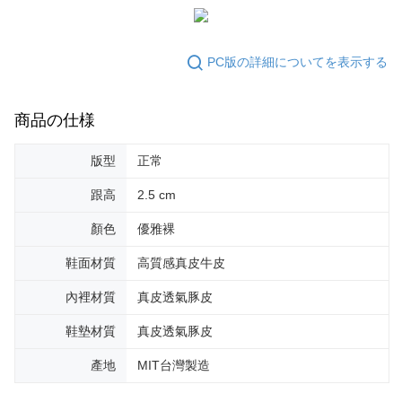
PC版の詳細についてを表示する
商品の仕様
版型
正常
跟高
2.5 cm
顏色
優雅裸
鞋面材質
高質感真皮牛皮
內裡材質
真皮透氣豚皮
鞋墊材質
真皮透氣豚皮
產地
MIT台灣製造