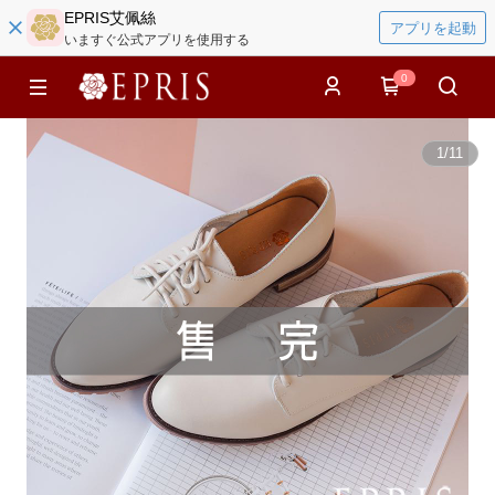
EPRIS艾佩絲
アプリを起動
いますぐ公式アプリを使用する
0
1
/
11