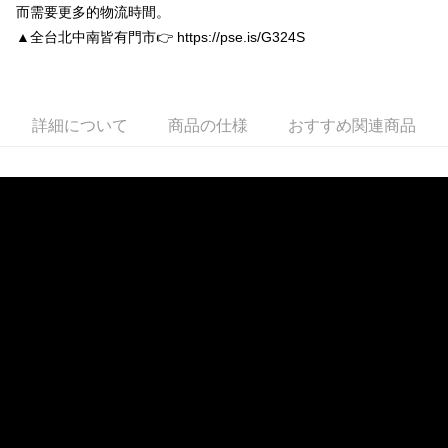
而需要更多的物流時間。
す。
付款後全家取貨
4.ご注文が完了すると、携帯に支払い通知のSMSが届きます。アプリ会員
▲全台北中南皆有門市👉 https://pse.is/G324S
配送毎にNT$80、NT$3,000以上で送料無料
の場合は、AFTEE アプリプッシュ通知が届きます。
5.商品受け取り時のお支払いは不要です。商品を確かめてから、SMSまた
付款後7-11取貨
はアプリの通知に従って、4大コンビニ、またはATM/オンラインバンキン
グでお支払いください。
配送毎にNT$80、NT$3,000以上で送料無料
詳細について
商品の仕様
おすすめ関連商品
代金納付期限は最短で 14 日以内ですので、ご注意ください。AFTEE アプ
宅配
リをダウンロードして AFTEE 会員になるとお支払い期限を最長 45 日以内
配送毎にNT$80、NT$3,000以上で送料無料
まで延長できます。
離島宅配
お支払期限は、ショップが請求した期日と、AFTEEで延長できる日数をも
とに計算されます。AFTEEで注文すると、商品を受け取るまで支払い期限
配送毎にNT$220
を延長できますが、商品を期限内に受け取れない場合があります（例：予
約商品や商品到着日が比較的遅い商品）。そのため、商品到着の有無に関
海外宅配
送料を確認
わらず、AFTEEで指定された期限内にお支払いください。
二、支払い限度額
1.初回 AFTEEを ご利用の際に、認証結果及び当社の審査の結果に基づ
き、限度額が設定されます。
2.決済金額は最低NT$20です。
3.現在、台湾の会員のみご利用いただけます。
三、利用規約「AFTEE代金後払い」（以下当サービスという）はネットプ
ロテクションズ（以下 AFTEE という）が提供し、AFTEEが代金を徴収し