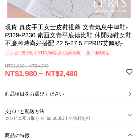
現貨 真皮手工女士皮鞋推薦 文青氣息牛津鞋-
P329-P330 素面文青平底德比鞋 休閒婚鞋女鞋
不磨腳時尚好搭配 22.5-27.5 EPRIS艾佩絲-優
雅裸
コンビニ受け取り NT$3,000以上で送料無料
国・地域配送
NT$3,980 ~ NT$4,590
NT$1,980 ~ NT$2,480
商品項目をお選びください
支払いと配送方法
コンビニ受け取り NT$3,000以上で送料無料
お支払い方法
商品の特徴