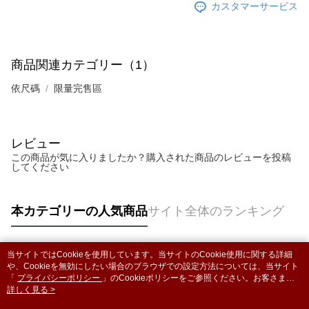
カスタマーサービス
商品関連カテゴリー（1）
依尺碼
限量完售區
レビュー
この商品が気に入りましたか？購入された商品のレビューを投稿
してください
本カテゴリーの人気商品
サイト全体のランキング
当サイトではCookieを使用しています。当サイトのCookie使用に関する詳細
人気タグ
や、Cookieを無効にしたい場合のブラウザでの設定方法については、当サイト
「
プライバシーポリシー
」のCookieポリシーをご参照ください。お客さま
が、当サイトを引き続き使用される場合、当社がサイト利用規約のCookieポリ
詳しく見る >
シーに基づいてCookieを使用することに同意したものとみなします。