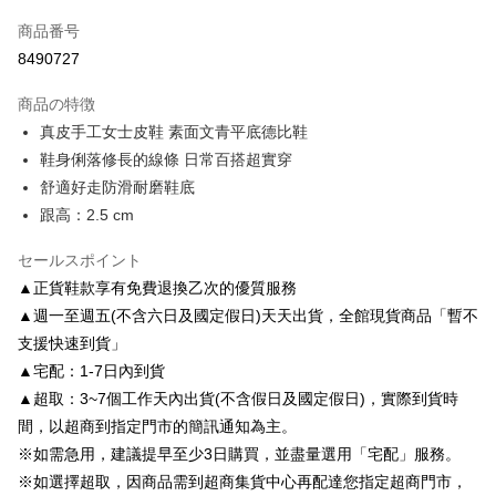
クレジットカード1回払い
商品番号
クレジットカード分割払い
8490727
3回払い、金利0、毎回
NT$660
21行の銀行
商品の特徴
6回払い、金利0、毎回
NT$330
21行の銀行
合作金庫商業銀行
第一商業銀行
真皮手工女士皮鞋 素面文青平底德比鞋
華南商業銀行
彰化商業銀行
合作金庫商業銀行
第一商業銀行
LINE Pay
鞋身俐落修長的線條 日常百搭超實穿
上海商業儲蓄銀行
台北富邦商業銀行
華南商業銀行
彰化商業銀行
国泰世華商業銀行
兆豐國際商業銀行
舒適好走防滑耐磨鞋底
Apple Pay
上海商業儲蓄銀行
台北富邦商業銀行
台湾中小企業銀行
台中商業銀行
跟高：2.5 cm
国泰世華商業銀行
兆豐國際商業銀行
HSBC(台湾)商業銀行
華泰商業銀行
JKOPAY
台湾中小企業銀行
台中商業銀行
聯邦商業銀行
遠東国際商業銀行
セールスポイント
HSBC(台湾)商業銀行
華泰商業銀行
Easy Wallet
元大商業銀行
永豐商業銀行
聯邦商業銀行
遠東国際商業銀行
▲正貨鞋款享有免費退換乙次的優質服務
玉山商業銀行
星展(台湾)商業銀行
元大商業銀行
永豐商業銀行
Google Pay
▲週一至週五(不含六日及國定假日)天天出貨，全館現貨商品「暫不
台新國際商業銀行
中国信託商業銀行
玉山商業銀行
星展(台湾)商業銀行
支援快速到貨」
台湾楽天クレジットカード会社
台新國際商業銀行
中国信託商業銀行
AFTEE代金後払い
▲宅配：1-7日內到貨
台湾楽天クレジットカード会社
説明
▲超取：3~7個工作天內出貨(不含假日及國定假日)，實際到貨時
一、 AFTEE代金後払いについて
ATM払い
間，以超商到指定門市的簡訊通知為主。
1.お支払い方法でAFTEE代金後払いを選択すると、携帯電話認証ウィンド
ウが表示されます。
※如需急用，建議提早至少3日購買，並盡量選用「宅配」服務。
2.SMSで認証してお支払い手続を進めてください。
配送方法
※如選擇超取，因商品需到超商集貨中心再配達您指定超商門市，
3.注文するときのお支払いは不要です。商品はご指定の住所に配送されま