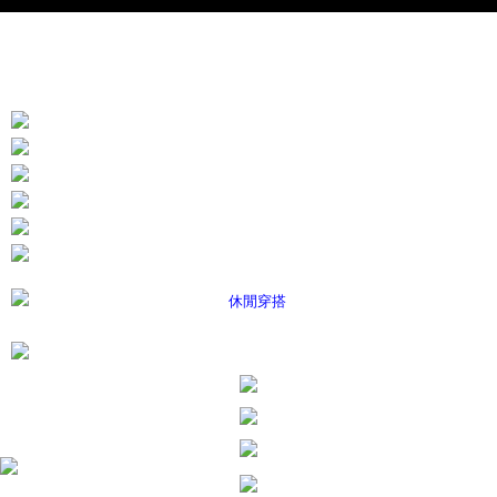
ます。当サービスご利用の際に提供しなければならない個人情報（注文者
の氏名、電話番号、受取人の氏名、電話番号、受取人住所を含むがこれに
限らない）は、AFTEEに渡され当サービスで必要な範囲内で利用されま
す。AFTEEの個人情報の収集、処理、利用について、詳細はAFTEE公式ホ
ームページの『個人情報の収集、処理及び利用に関する声明』をご参照く
ださい（
https://aftee.tw/privacypolicy/
）。
AFTEEの初回ご利用の際に、審査を通過すれば、最高額がNT$10,000にな
ります。支払い期限を過ぎた場合、その金額に基づいて年利20%の遅延滞
納金が加算されます。未成年の利用者は、事前に法定代理人または後見人
の同意を得ればAFTEEをご利用いただけます。
個人情報の処理、利用について疑問がある、または関連する法律の権利を
行使したい場合は、ネットプロテクションズ
cs_tw@netprotections.co.jp
にご連絡ください。上記に示した個人情報を、必要な購入注文書とあわせ
てAFTEEにご提供いただく、またはAFTEEにあなたの個人情報の収集、処
理、利用を許可することににご同意いただけない場合は、当サービスを選
択しないでください。