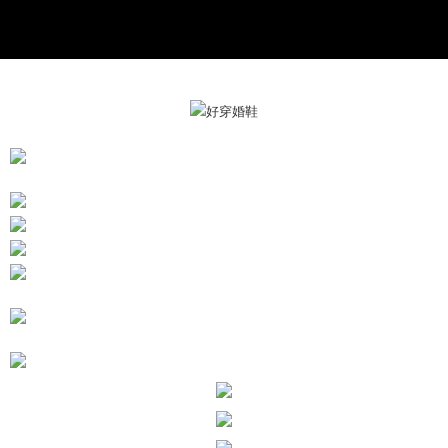
三、利用規約「AFTEE代金後払い」（以下当サービスという）はネットプ
ロテクションズ（以下 AFTEE という）が提供し、AFTEEが代金を徴収し
ます。当サービスご利用の際に提供しなければならない個人情報（注文者
の氏名、電話番号、受取人の氏名、電話番号、受取人住所を含むがこれに
限らない）は、AFTEEに渡され当サービスで必要な範囲内で利用されま
す。AFTEEの個人情報の収集、処理、利用について、詳細はAFTEE公式ホ
ームページの『個人情報の収集、処理及び利用に関する声明』をご参照く
ださい（
https://aftee.tw/privacypolicy/
）。
AFTEEの初回ご利用の際に、審査を通過すれば、最高額がNT$10,000にな
ります。支払い期限を過ぎた場合、その金額に基づいて年利20%の遅延滞
納金が加算されます。未成年の利用者は、事前に法定代理人または後見人
の同意を得ればAFTEEをご利用いただけます。
個人情報の処理、利用について疑問がある、または関連する法律の権利を
行使したい場合は、ネットプロテクションズ
cs_tw@netprotections.co.jp
にご連絡ください。上記に示した個人情報を、必要な購入注文書とあわせ
てAFTEEにご提供いただく、またはAFTEEにあなたの個人情報の収集、処
理、利用を許可することににご同意いただけない場合は、当サービスを選
択しないでください。