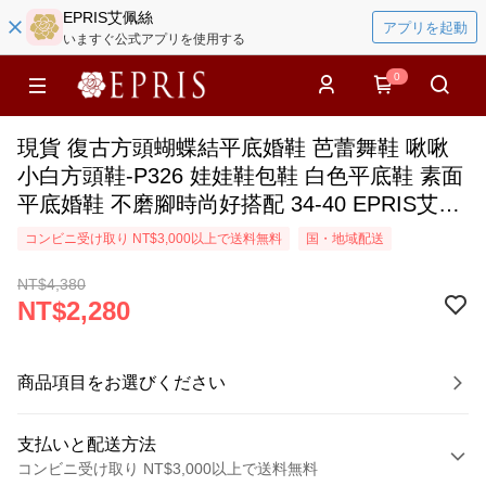
EPRIS艾佩絲
アプリを起動
いますぐ公式アプリを使用する
0
現貨 復古方頭蝴蝶結平底婚鞋 芭蕾舞鞋 啾啾
小白方頭鞋-P326 娃娃鞋包鞋 白色平底鞋 素面
平底婚鞋 不磨腳時尚好搭配 34-40 EPRIS艾佩
絲-時尚白
コンビニ受け取り NT$3,000以上で送料無料
国・地域配送
NT$4,380
NT$2,280
商品項目をお選びください
支払いと配送方法
コンビニ受け取り NT$3,000以上で送料無料