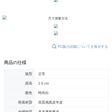
PC版の詳細についてを表示する
商品の仕様
版型
正常
跟高
1.5 cm
顏色
時尚白
鞋面材質
高質感真皮羊皮
內裡材質
真皮透氣豚皮