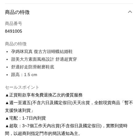
お支払い方法
商品の特徴
クレジットカード1回払い
商品番号
クレジットカード分割払い
8491005
3回払い、金利0、毎回
NT$760
21行の銀行
商品の特徴
6回払い、金利0、毎回
NT$380
21行の銀行
合作金庫商業銀行
第一商業銀行
孕媽咪寫真 復古方頭蝴蝶結婚鞋
華南商業銀行
彰化商業銀行
合作金庫商業銀行
第一商業銀行
LINE Pay
甜美大方素面風格設計 舒適超實穿
上海商業儲蓄銀行
台北富邦商業銀行
華南商業銀行
彰化商業銀行
国泰世華商業銀行
兆豐國際商業銀行
舒適好走防滑耐磨鞋底
Apple Pay
上海商業儲蓄銀行
台北富邦商業銀行
台湾中小企業銀行
台中商業銀行
跟高：1.5 cm
国泰世華商業銀行
兆豐國際商業銀行
HSBC(台湾)商業銀行
華泰商業銀行
JKOPAY
台湾中小企業銀行
台中商業銀行
聯邦商業銀行
遠東国際商業銀行
セールスポイント
HSBC(台湾)商業銀行
華泰商業銀行
Easy Wallet
元大商業銀行
永豐商業銀行
聯邦商業銀行
遠東国際商業銀行
▲正貨鞋款享有免費退換乙次的優質服務
玉山商業銀行
星展(台湾)商業銀行
元大商業銀行
永豐商業銀行
Google Pay
▲週一至週五(不含六日及國定假日)天天出貨，全館現貨商品「暫不
台新國際商業銀行
中国信託商業銀行
玉山商業銀行
星展(台湾)商業銀行
支援快速到貨」
台湾楽天クレジットカード会社
台新國際商業銀行
中国信託商業銀行
AFTEE代金後払い
▲宅配：1-7日內到貨
台湾楽天クレジットカード会社
説明
▲超取：3~7個工作天內出貨(不含假日及國定假日)，實際到貨時
一、 AFTEE代金後払いについて
ATM払い
間，以超商到指定門市的簡訊通知為主。
1.お支払い方法でAFTEE代金後払いを選択すると、携帯電話認証ウィンド