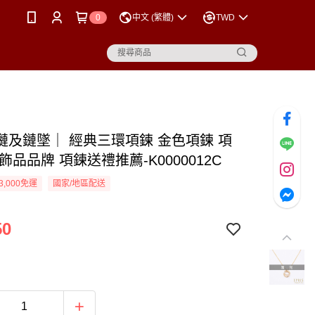
0
中文 (繁體)
TWD
鏈及鏈墜｜ 經典三環項鍊 金色項鍊 項
飾品品牌 項鍊送禮推薦-K0000012C
3,000免運
國家/地區配送
50