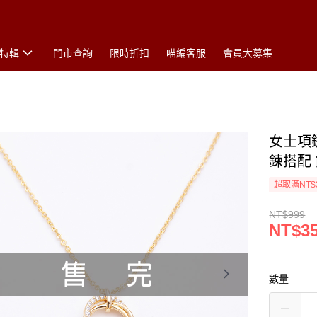
特輯
門市查詢
限時折扣
喵編客服
會員大募集
女士項
鍊搭配 
超取滿NT$
NT$999
NT$3
數量