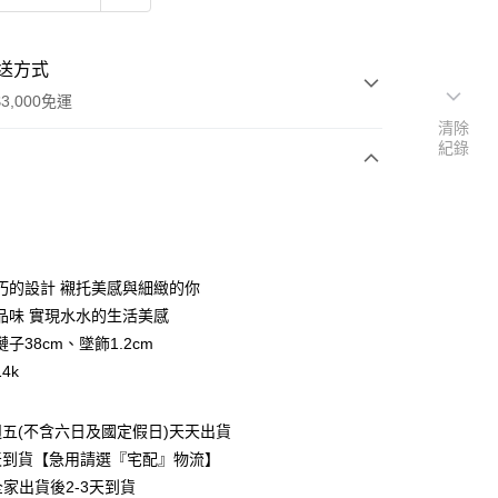
送方式
3,000免運
清除
紀錄
次付款
期付款
0 利率 每期
NT$116
21家銀行
巧的設計 襯托美感與細緻的你
0 利率 每期
NT$58
21家銀行
庫商業銀行
第一商業銀行
品味 實現水水的生活美感
業銀行
彰化商業銀行
子38cm、墜飾1.2cm
庫商業銀行
第一商業銀行
業儲蓄銀行
台北富邦商業銀行
業銀行
彰化商業銀行
4k
華商業銀行
兆豐國際商業銀行
業儲蓄銀行
台北富邦商業銀行
小企業銀行
台中商業銀行
華商業銀行
兆豐國際商業銀行
台灣）商業銀行
華泰商業銀行
五(不含六日及國定假日)天天出貨
小企業銀行
台中商業銀行
業銀行
遠東國際商業銀行
天到貨【急用請選『宅配』物流】
台灣）商業銀行
華泰商業銀行
業銀行
永豐商業銀行
業銀行
遠東國際商業銀行
全家出貨後2-3天到貨