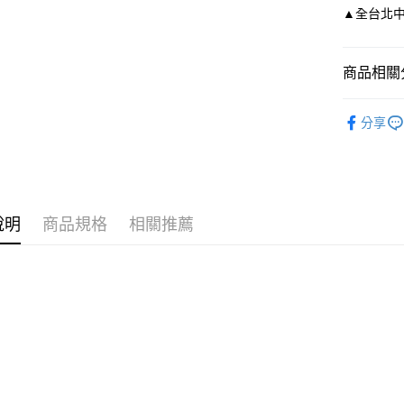
玉山商
元大商
Google Pa
▲全台北中南皆
台新國
玉山商
台灣樂
台新國
AFTEE先
台灣樂
相關說明
商品相關分
【關於「A
ATM付款
AFTEE
依尺碼
便利好安
分享
１．簡單
２．便利
運送方式
３．安心
付款後全
【「AFT
每筆NT$8
１．於結帳
說明
商品規格
相關推薦
付」結帳
付款後7-1
２．訂單
３．收到繳
每筆NT$8
／ATM／
※ 請注意
宅配
絡購買商品
先享後付
每筆NT$8
※ 交易是
是否繳費成
離島宅配
付客戶支
每筆NT$2