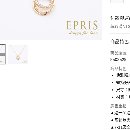
付款與運
超取滿NT$
付款方式
商品特色
信用卡一
商品編號
8503529
信用卡分
商品特色
3 期 
典雅精
6 期 
合作金
堅持好
華南商
尺寸：鏈
合作金
LINE Pay
上海商
華南商
材質：1
國泰世
Apple Pay
上海商
銷售重點
臺灣中
國泰世
匯豐（
▲週一至週
街口支付
臺灣中
聯邦商
▲宅配隔
匯豐（
悠遊付
元大商
聯邦商
▲7-11及