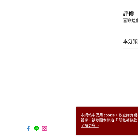
評價
喜歡這
本分類
本網站中使用 cookie，欲查詢有關
設定，請參閱本網站「
隱私權條款
使用 cookie。
了解更多 >