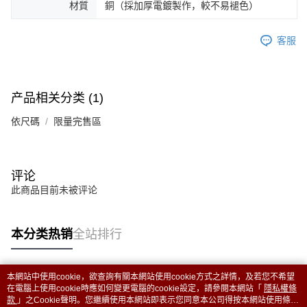
材質
銅（採加厚電鍍製作，較不易褪色）
未成年的使用者，請事先徵得法定代理人或監護人之同意方可使用
AFTEE。
客服
若您對於個人資料之處理、利用有任何疑問，或欲行使相關法律權利，請聯
繫恩沛科技股份有限公司。若您不同意我們將上開所示之個人資料，連同必
要之購買訂單資訊提供予 AFTEE ，或讓 AFTEE 蒐集處理利用您的個人資
料，請勿選用本服務。
产品相关分类 (1)
依尺碼
限量完售區
评论
此商品目前未被评论
本分类热销
全站排行
本網站中使用cookie，欲查詢有關本網站使用cookie方式之詳情，及若您不希望
热门标签
在電腦上使用cookie時應如何變更電腦的cookie設定，請參閱本網站「
隱私權條
款
」之Cookie聲明。您繼續使用本網站即表示您同意本公司得按本網站使用條款