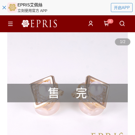
EPRIS艾佩絲
开启APP
立刻使用官方 APP
0
1
/
2