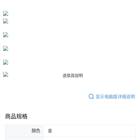
APP於四大便利商店‧ATM/網銀等方式進行付款。
付款後7-11取貨
請留意繳費期限為 14 天。唯有下載 AFTEE App 成為 AFTEE 會員者方能享
每笔NT$80，满NT$3,000(含以上)免运费
有最長 45 天內付款之服務。
宅配
繳費期限，為商家向您請款的時間，再加上使用AFTEE可延長的天數所計算
每笔NT$80，满NT$3,000(含以上)免运费
出。使用AFTEE下訂可以延長您收到商品前的繳費天數，但無法保證一定能
夠在期限內收到商品(例如:預購商品或預計到貨時間較長者)。因此無論收到
離島宅配
商品與否，仍需要請您在AFTEE規定的時間內完成繳費。
每笔NT$220
二、付款限制
1. 初次使用 AFTEE 時，將依認證結果及本公司審查結果，核予每個人不同
海外宅配
查看运费
之上限額度
2. 結帳金額須大於NT$30
3. 目前僅支援台灣會員
三、聲明條款
显示电脑版详细说明
「AFTEE先享後付」(下稱本服務)乃由恩沛科技股份有限公司(下稱 AFTEE )
所提供，並由 AFTEE 向您收取款項。因使用本服務所須提供之個人資料(包
含但不限於訂購人姓名、電話，收件人姓名、電話、收件地址)，將交付予
商品规格
AFTEE 於本服務必要服務範圍內運用。關於 AFTEE 對於個人資料之蒐集、
處理、利用，詳參 AFTEE 官網之『個人資料蒐集、處理及利用告知聲明』
（
https://aftee.tw/privacypolicy/
）。
顏色
金
若款項超過繳費期限，將根據當次的金額加收年利率 16% 的逾期滯納金。