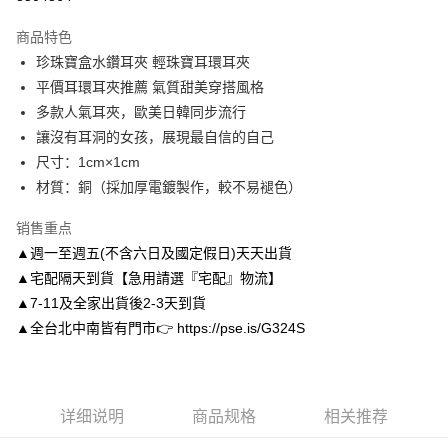
3期 0利率，每期
NT$116
21家银行
商品特色
6期 0利率，每期
NT$58
21家银行
合作金库商业银行
第一商业银行
珍珠寶盒水鑽耳夾 輕珠寶耳環耳夾
华南商业银行
彰化商业银行
合作金库商业银行
第一商业银行
LINE Pay
平價耳環耳夾推薦 氣質甜美穿搭風格
上海商业储蓄银行
台北富邦商业银行
华南商业银行
彰化商业银行
国泰世华商业银行
兆丰国际商业银行
多款人氣耳夾，歐美日韓同步流行
Apple Pay
上海商业储蓄银行
台北富邦商业银行
台湾中小企业银行
台中商业银行
讓沒有耳洞的女孩，展現最自信的自己
国泰世华商业银行
兆丰国际商业银行
汇丰（台湾）商业银行
华泰商业银行
街口支付
台湾中小企业银行
台中商业银行
尺寸：1cm×1cm
联邦商业银行
远东国际商业银行
汇丰（台湾）商业银行
华泰商业银行
材質：銅（採加厚電鍍製作，較不易褪色）
悠遊付
元大商业银行
永丰商业银行
联邦商业银行
远东国际商业银行
玉山商业银行
星展（台湾）商业银行
元大商业银行
永丰商业银行
销售重点
Google Pay
台新国际商业银行
中国信托商业银行
玉山商业银行
星展（台湾）商业银行
▲週一至週五(不含六日及國定假日)天天出貨
台湾乐天信用卡公司
台新国际商业银行
中国信托商业银行
AFTEE先享后付
▲宅配隔天到貨【急用請選『宅配』物流】
台湾乐天信用卡公司
相关说明
▲7-11及全家出貨後2-3天到貨
一、關於 AFTEE先享後付
▲全台北中南皆有門市👉 https://pse.is/G324S
ATM付款
1. 於付款方式選擇AFTEE先享後付，將跳出AFTEE先享後付手機驗證視
窗。
2. 進行簡訊驗證之後，即可完成結帳手續。
运送方式
3. 訂單確認後不需事先繳費，商品會配送至您的指定地址。
4. 下訂完成後，您的手機會收到一封繳費通知簡訊，APP會員則會收到
付款後全家取貨
详细说明
商品规格
相关推荐
AFTEE APP推播通知。
每笔NT$80，满NT$3,000(含以上)免运费
5. 收到商品當下無需繳費，確認無誤後，請再利用繳費通知簡訊或AFTEE