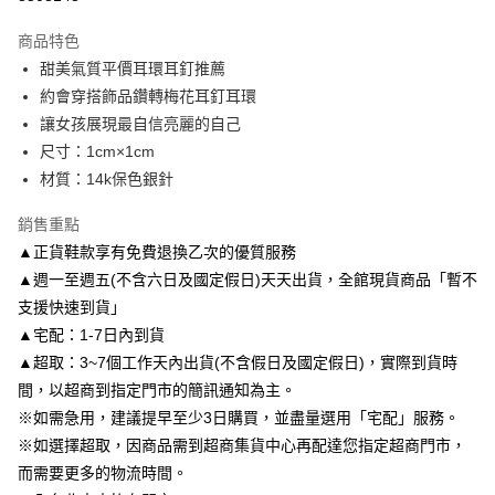
3 期 0 利率 每期
NT$116
21家銀行
商品特色
6 期 0 利率 每期
NT$58
21家銀行
合作金庫商業銀行
第一商業銀行
甜美氣質平價耳環耳釘推薦
華南商業銀行
彰化商業銀行
合作金庫商業銀行
第一商業銀行
LINE Pay
約會穿搭飾品鑽轉梅花耳釘耳環
上海商業儲蓄銀行
台北富邦商業銀行
華南商業銀行
彰化商業銀行
國泰世華商業銀行
兆豐國際商業銀行
讓女孩展現最自信亮麗的自己
Apple Pay
上海商業儲蓄銀行
台北富邦商業銀行
臺灣中小企業銀行
台中商業銀行
尺寸：1cm×1cm
國泰世華商業銀行
兆豐國際商業銀行
匯豐（台灣）商業銀行
華泰商業銀行
街口支付
臺灣中小企業銀行
台中商業銀行
材質：14k保色銀針
聯邦商業銀行
遠東國際商業銀行
匯豐（台灣）商業銀行
華泰商業銀行
悠遊付
元大商業銀行
永豐商業銀行
銷售重點
聯邦商業銀行
遠東國際商業銀行
玉山商業銀行
星展（台灣）商業銀行
元大商業銀行
永豐商業銀行
▲正貨鞋款享有免費退換乙次的優質服務
Google Pay
台新國際商業銀行
中國信託商業銀行
玉山商業銀行
星展（台灣）商業銀行
▲週一至週五(不含六日及國定假日)天天出貨，全館現貨商品「暫不
台灣樂天信用卡公司
台新國際商業銀行
中國信託商業銀行
AFTEE先享後付
支援快速到貨」
台灣樂天信用卡公司
相關說明
▲宅配：1-7日內到貨
【關於「AFTEE先享後付」】
▲超取：3~7個工作天內出貨(不含假日及國定假日)，實際到貨時
ATM付款
AFTEE先享後付是「在收到商品之後才付款」的支付方式。 讓您購物簡單
便利好安心！
間，以超商到指定門市的簡訊通知為主。
１．簡單：不需註冊會員、不需綁卡、不需儲值。
※如需急用，建議提早至少3日購買，並盡量選用「宅配」服務。
運送方式
２．便利：只要手機號碼，簡訊認證，即可結帳。
※如選擇超取，因商品需到超商集貨中心再配達您指定超商門市，
３．安心：先確認商品／服務後，再付款。
付款後全家取貨
而需要更多的物流時間。
每筆NT$80，滿NT$3,000(含以上)免運費
【「AFTEE先享後付」結帳流程】