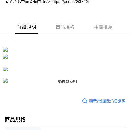
▲全台北中南皆有門市👉 https://pse.is/G324S
１．於結帳方式選擇「AFTEE先享後付」後，將跳轉至「AFTEE先享後付」
付款後7-11取貨
結帳頁面，進行簡訊認證並確認金額後，即可完成結帳。
２．訂單成立數日內，您將收到繳費通知簡訊。
每筆NT$80，滿NT$3,000(含以上)免運費
３．收到繳費通知簡訊後14天內，點擊此簡訊中的連結，可透過四大超商／
ATM／網路銀行／等多元方式進行付款，方視為交易完成。
宅配
詳細說明
商品規格
相關推薦
※ 請注意：結帳手續完成當下不需立刻繳費，但若您需要取消訂單，請聯絡
每筆NT$80，滿NT$3,000(含以上)免運費
購買商品的店家。未經商家同意取消之訂單仍視為有效，需透過AFTEE先享
後付繳納相關費用。
離島宅配
※ 交易是否成功請以「AFTEE先享後付 」之結帳頁面顯示為準，若有關於
是否繳費成功／繳費後需取消欲退款等相關疑問，請聯繫「AFTEE先享後付
每筆NT$220
客戶支援中心」
https://netprotections.freshdesk.com/support/home
海外宅配
查看運費
【注意事項】
１．透過由恩沛科技股份有限公司提供之「AFTEE先享後付」服務完成之交
易，需依本服務之必要範圍內提供個人資料，並將交易相關給付款項請求債
權轉讓予恩沛科技股份有限公司。
２．關於個人資料處理事宜，請瀏覽以下網址：
https://aftee.tw/terms/#terms3
３．未成年的使用者請事先徵得法定代理人或監護人之同意方可使用
顯示電腦版詳細說明
「AFTEE先享後付」，若未經同意申辦者引起之損失，本公司不負相關責
任。
４．使用「AFTEE先享後付」時，將依據個別帳號之用戶狀況，依本公司即
時審查核予不同之上限額度；若仍有額度不足之情形，本公司將視審查結果
商品規格
請求用戶進行身份認證。
５．嚴禁一人註冊多個帳號或使用他人資訊註冊。若發現惡意使用之情形，