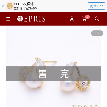
EPRIS艾佩絲
開啟APP
立刻使用官方APP
0
1
/
2