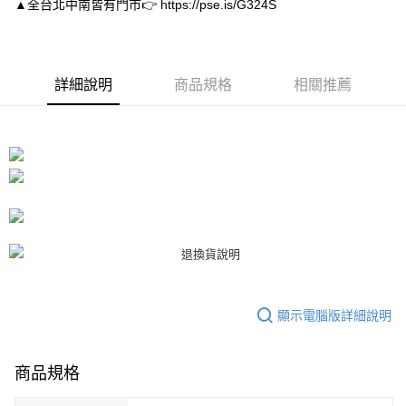
▲全台北中南皆有門市👉 https://pse.is/G324S
１．於結帳方式選擇「AFTEE先享後付」後，將跳轉至「AFTEE先享後付」
付款後7-11取貨
結帳頁面，進行簡訊認證並確認金額後，即可完成結帳。
２．訂單成立數日內，您將收到繳費通知簡訊。
每筆NT$80，滿NT$3,000(含以上)免運費
３．收到繳費通知簡訊後14天內，點擊此簡訊中的連結，可透過四大超商／
ATM／網路銀行／等多元方式進行付款，方視為交易完成。
宅配
詳細說明
商品規格
相關推薦
※ 請注意：結帳手續完成當下不需立刻繳費，但若您需要取消訂單，請聯絡
每筆NT$80，滿NT$3,000(含以上)免運費
購買商品的店家。未經商家同意取消之訂單仍視為有效，需透過AFTEE先享
後付繳納相關費用。
離島宅配
※ 交易是否成功請以「AFTEE先享後付 」之結帳頁面顯示為準，若有關於
是否繳費成功／繳費後需取消欲退款等相關疑問，請聯繫「AFTEE先享後付
每筆NT$220
客戶支援中心」
https://netprotections.freshdesk.com/support/home
海外宅配
查看運費
【注意事項】
１．透過由恩沛科技股份有限公司提供之「AFTEE先享後付」服務完成之交
易，需依本服務之必要範圍內提供個人資料，並將交易相關給付款項請求債
權轉讓予恩沛科技股份有限公司。
２．關於個人資料處理事宜，請瀏覽以下網址：
https://aftee.tw/terms/#terms3
３．未成年的使用者請事先徵得法定代理人或監護人之同意方可使用
顯示電腦版詳細說明
「AFTEE先享後付」，若未經同意申辦者引起之損失，本公司不負相關責
任。
４．使用「AFTEE先享後付」時，將依據個別帳號之用戶狀況，依本公司即
時審查核予不同之上限額度；若仍有額度不足之情形，本公司將視審查結果
商品規格
請求用戶進行身份認證。
５．嚴禁一人註冊多個帳號或使用他人資訊註冊。若發現惡意使用之情形，