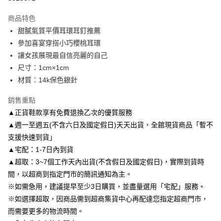
3 期 0 利率 每期
NT$83
21家銀行
商品特色
6 期 0 利率 每期
NT$41
21家銀行
合作金庫商業銀行
第一商業銀行
甜膩氣質平價耳環耳釘推薦
華南商業銀行
彰化商業銀行
合作金庫商業銀行
第一商業銀行
LINE Pay
參加喜宴穿搭小巧櫻桃耳環
上海商業儲蓄銀行
台北富邦商業銀行
華南商業銀行
彰化商業銀行
國泰世華商業銀行
兆豐國際商業銀行
讓女孩展現最自信亮麗的自己
Apple Pay
上海商業儲蓄銀行
台北富邦商業銀行
臺灣中小企業銀行
台中商業銀行
尺寸：1cm×1cm
國泰世華商業銀行
兆豐國際商業銀行
匯豐（台灣）商業銀行
華泰商業銀行
街口支付
臺灣中小企業銀行
台中商業銀行
材質：14k保色銀針
聯邦商業銀行
遠東國際商業銀行
匯豐（台灣）商業銀行
華泰商業銀行
悠遊付
元大商業銀行
永豐商業銀行
銷售重點
聯邦商業銀行
遠東國際商業銀行
玉山商業銀行
星展（台灣）商業銀行
元大商業銀行
永豐商業銀行
▲正貨鞋款享有免費退換乙次的優質服務
Google Pay
台新國際商業銀行
中國信託商業銀行
玉山商業銀行
星展（台灣）商業銀行
▲週一至週五(不含六日及國定假日)天天出貨，全館現貨商品「暫不
台灣樂天信用卡公司
台新國際商業銀行
中國信託商業銀行
AFTEE先享後付
支援快速到貨」
台灣樂天信用卡公司
相關說明
▲宅配：1-7日內到貨
【關於「AFTEE先享後付」】
▲超取：3~7個工作天內出貨(不含假日及國定假日)，實際到貨時
ATM付款
AFTEE先享後付是「在收到商品之後才付款」的支付方式。 讓您購物簡單
便利好安心！
間，以超商到指定門市的簡訊通知為主。
１．簡單：不需註冊會員、不需綁卡、不需儲值。
※如需急用，建議提早至少3日購買，並盡量選用「宅配」服務。
運送方式
２．便利：只要手機號碼，簡訊認證，即可結帳。
※如選擇超取，因商品需到超商集貨中心再配達您指定超商門市，
３．安心：先確認商品／服務後，再付款。
付款後全家取貨
而需要更多的物流時間。
每筆NT$80，滿NT$3,000(含以上)免運費
【「AFTEE先享後付」結帳流程】