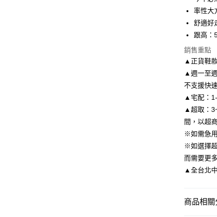
6 期 
合作金
率性大
華南商
舒適好
合作金
LINE Pay
上海商
華南商
跟高：5.
國泰世
Apple Pay
上海商
銷售重點
臺灣中
國泰世
匯豐（
▲正貨鞋
街口支付
臺灣中
聯邦商
▲週一至週
匯豐（
悠遊付
元大商
聯邦商
不支援快
玉山商
元大商
Google Pa
▲宅配：1
台新國
玉山商
▲超取：3
台灣樂
台新國
AFTEE先
間，以超
台灣樂
相關說明
※如需急
【關於「A
ATM付款
AFTEE
※如選擇
便利好安
而需要更
１．簡單
▲全台北中南皆
２．便利
運送方式
３．安心
付款後全
【「AFT
商品相關分
每筆NT$8
１．於結帳
付」結帳