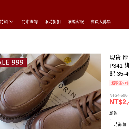
特輯
門市查詢
限時折扣
喵編客服
會員大募集
現貨 
P341
配 35-
超取滿NT$
NT$4,590
NT$2,
顏色
時尚咖