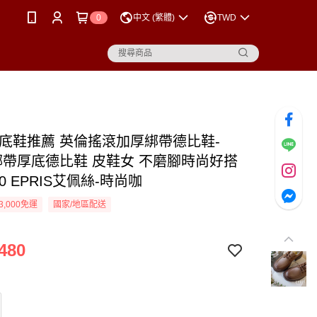
0
中文 (繁體)
TWD
厚底鞋推薦 英倫搖滾加厚綁帶德比鞋-
 綁帶厚底德比鞋 皮鞋女 不磨腳時尚好搭
40 EPRIS艾佩絲-時尚咖
3,000免運
國家/地區配送
480