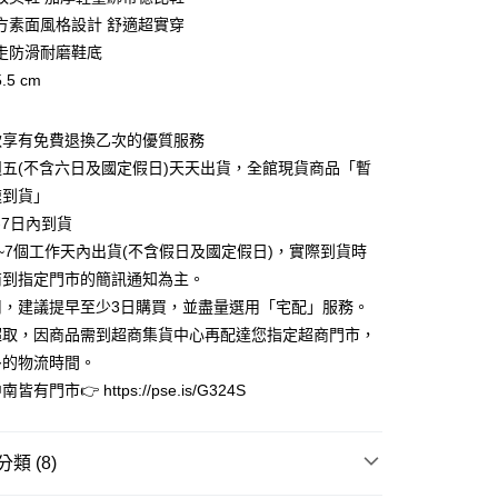
0 利率 每期
NT$413
21家銀行
庫商業銀行
第一商業銀行
方素面風格設計 舒適超實穿
業銀行
彰化商業銀行
走防滑耐磨鞋底
庫商業銀行
第一商業銀行
業儲蓄銀行
台北富邦商業銀行
業銀行
彰化商業銀行
5 cm
華商業銀行
兆豐國際商業銀行
業儲蓄銀行
台北富邦商業銀行
小企業銀行
台中商業銀行
華商業銀行
兆豐國際商業銀行
台灣）商業銀行
華泰商業銀行
款享有免費退換乙次的優質服務
小企業銀行
台中商業銀行
業銀行
遠東國際商業銀行
五(不含六日及國定假日)天天出貨，全館現貨商品「暫
台灣）商業銀行
華泰商業銀行
業銀行
永豐商業銀行
業銀行
遠東國際商業銀行
速到貨」
業銀行
星展（台灣）商業銀行
業銀行
永豐商業銀行
y
-7日內到貨
際商業銀行
中國信託商業銀行
業銀行
星展（台灣）商業銀行
~7個工作天內出貨(不含假日及國定假日)，實際到貨時
天信用卡公司
際商業銀行
中國信託商業銀行
享後付
商到指定門市的簡訊通知為主。
天信用卡公司
用，建議提早至少3日購買，並盡量選用「宅配」服務。
FTEE先享後付」】
先享後付是「在收到商品之後才付款」的支付方式。 讓您購物簡單
超取，因商品需到超商集貨中心再配達您指定超商門市，
心！
多的物流時間。
：不需註冊會員、不需綁卡、不需儲值。
有門市👉 https://pse.is/G324S
：只要手機號碼，簡訊認證，即可結帳。
：先確認商品／服務後，再付款。
家取貨
EE先享後付」結帳流程】
類 (8)
0，滿NT$3,000(含以上)免運費
方式選擇「AFTEE先享後付」後，將跳轉至「AFTEE先享後
頁面，進行簡訊認證並確認金額後，即可完成結帳。