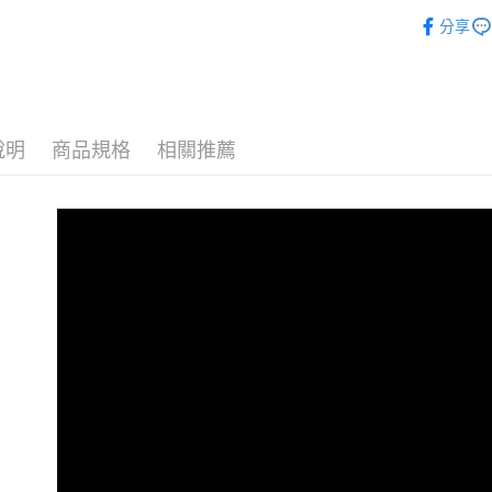
限時活動
付款後7-1
２．訂單
分享
３．收到繳
依高度
每筆NT$8
／ATM／
※ 請注意
依尺碼
宅配
絡購買商品
先享後付
每筆NT$8
依面料
※ 交易是
說明
商品規格
相關推薦
舒適時尚
是否繳費成
離島宅配
付客戶支
每筆NT$2
依鞋款
【注意事
依顏色
海外宅配
１．透過由
交易，需
限時活動
求債權轉
２．關於
https://aft
３．未成
「AFTE
任。
４．使用「
即時審查
結果請求
５．嚴禁
形，恩沛
動。