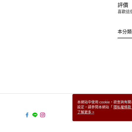
評價
喜歡這
本分類
本網站中使用 cookie，欲查詢有關
設定，請參閱本網站「
隱私權條款
使用 cookie。
了解更多 >