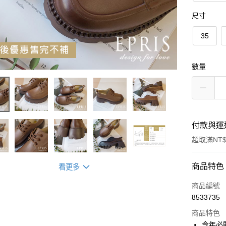
尺寸
35
數量
付款與運
超取滿NT$
付款方式
商品特色
看更多
信用卡一
商品編號
8533735
信用卡分
商品特色
3 期 
今年必