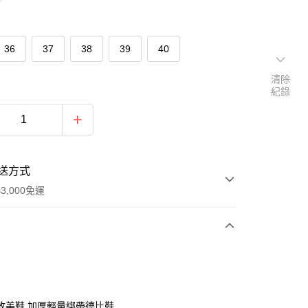
36
37
38
39
40
清除
紀錄
送方式
3,000免運
次付款
期付款
0 利率 每期
NT$826
21家銀行
敗美鞋 加厚輕量綁帶德比鞋