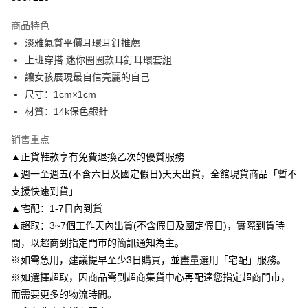
3期 0利率，每期
NT$130
21家银行
商品特色
6期 0利率，每期
NT$65
21家银行
合作金库商业银行
第一商业银行
淡雅氣質平價耳環耳釘推薦
华南商业银行
彰化商业银行
合作金库商业银行
第一商业银行
LINE Pay
上班穿搭 迷你圈圈款耳釘耳環套組
上海商业储蓄银行
台北富邦商业银行
华南商业银行
彰化商业银行
国泰世华商业银行
兆丰国际商业银行
讓女孩展現最自信亮麗的自己
Apple Pay
上海商业储蓄银行
台北富邦商业银行
台湾中小企业银行
台中商业银行
尺寸：1cm×1cm
国泰世华商业银行
兆丰国际商业银行
汇丰（台湾）商业银行
华泰商业银行
街口支付
台湾中小企业银行
台中商业银行
材質：14k保色銀針
联邦商业银行
远东国际商业银行
汇丰（台湾）商业银行
华泰商业银行
悠遊付
元大商业银行
永丰商业银行
销售重点
联邦商业银行
远东国际商业银行
玉山商业银行
星展（台湾）商业银行
元大商业银行
永丰商业银行
▲正貨鞋款享有免費退換乙次的優質服務
Google Pay
台新国际商业银行
中国信托商业银行
玉山商业银行
星展（台湾）商业银行
▲週一至週五(不含六日及國定假日)天天出貨，全館現貨商品「暫不
台湾乐天信用卡公司
台新国际商业银行
中国信托商业银行
AFTEE先享后付
支援快速到貨」
台湾乐天信用卡公司
相关说明
▲宅配：1-7日內到貨
一、關於 AFTEE先享後付
▲超取：3~7個工作天內出貨(不含假日及國定假日)，實際到貨時
ATM付款
1. 於付款方式選擇AFTEE先享後付，將跳出AFTEE先享後付手機驗證視
窗。
間，以超商到指定門市的簡訊通知為主。
2. 進行簡訊驗證之後，即可完成結帳手續。
※如需急用，建議提早至少3日購買，並盡量選用「宅配」服務。
运送方式
3. 訂單確認後不需事先繳費，商品會配送至您的指定地址。
※如選擇超取，因商品需到超商集貨中心再配達您指定超商門市，
4. 下訂完成後，您的手機會收到一封繳費通知簡訊，APP會員則會收到
付款後全家取貨
AFTEE APP推播通知。
而需要更多的物流時間。
每笔NT$80，满NT$3,000(含以上)免运费
5. 收到商品當下無需繳費，確認無誤後，請再利用繳費通知簡訊或AFTEE