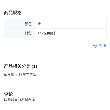
未成年的使用者，請事先徵得法定代理人或監護人之同意方可使用
AFTEE。
商品规格
若您對於個人資料之處理、利用有任何疑問，或欲行使相關法律權利，請聯
繫恩沛科技股份有限公司。若您不同意我們將上開所示之個人資料，連同必
顏色
金
要之購買訂單資訊提供予 AFTEE ，或讓 AFTEE 蒐集處理利用您的個人資
料，請勿選用本服務。
材質
14k保色銀針
客服
产品相关分类 (1)
依尺碼
限量完售區
评论
此商品目前未被评论