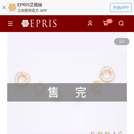
EPRIS艾佩絲
开启APP
立刻使用官方 APP
0
1
/
2