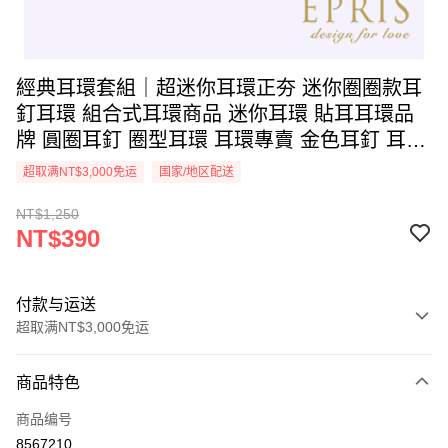
經典耳環套組｜超迷你耳環正夯 迷你圈圈款耳
釘耳環 組合式耳環商品 迷你耳環 貼耳耳環品
牌 圓圈耳釘 圈型耳環 耳環專賣 金色耳釘 耳環
推薦-J0000265C
超取满NT$3,000免运
国家/地区配送
NT$1,250
NT$390
付款与运送
超取满NT$3,000免运
付款方式
商品特色
信用卡一次付款
商品编号
信用卡分期付款
8567210