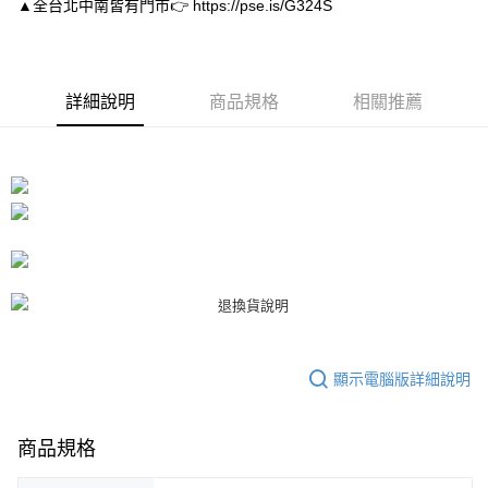
▲全台北中南皆有門市👉 https://pse.is/G324S
１．於結帳方式選擇「AFTEE先享後付」後，將跳轉至「AFTEE先享後付」
付款後7-11取貨
結帳頁面，進行簡訊認證並確認金額後，即可完成結帳。
２．訂單成立數日內，您將收到繳費通知簡訊。
每筆NT$80，滿NT$3,000(含以上)免運費
３．收到繳費通知簡訊後14天內，點擊此簡訊中的連結，可透過四大超商／
ATM／網路銀行／等多元方式進行付款，方視為交易完成。
宅配
詳細說明
商品規格
相關推薦
※ 請注意：結帳手續完成當下不需立刻繳費，但若您需要取消訂單，請聯絡
每筆NT$80，滿NT$3,000(含以上)免運費
購買商品的店家。未經商家同意取消之訂單仍視為有效，需透過AFTEE先享
後付繳納相關費用。
離島宅配
※ 交易是否成功請以「AFTEE先享後付 」之結帳頁面顯示為準，若有關於
是否繳費成功／繳費後需取消欲退款等相關疑問，請聯繫「AFTEE先享後付
每筆NT$220
客戶支援中心」
https://netprotections.freshdesk.com/support/home
海外宅配
查看運費
【注意事項】
１．透過由恩沛科技股份有限公司提供之「AFTEE先享後付」服務完成之交
易，需依本服務之必要範圍內提供個人資料，並將交易相關給付款項請求債
權轉讓予恩沛科技股份有限公司。
２．關於個人資料處理事宜，請瀏覽以下網址：
https://aftee.tw/terms/#terms3
３．未成年的使用者請事先徵得法定代理人或監護人之同意方可使用
顯示電腦版詳細說明
「AFTEE先享後付」，若未經同意申辦者引起之損失，本公司不負相關責
任。
４．使用「AFTEE先享後付」時，將依據個別帳號之用戶狀況，依本公司即
時審查核予不同之上限額度；若仍有額度不足之情形，本公司將視審查結果
商品規格
請求用戶進行身份認證。
５．嚴禁一人註冊多個帳號或使用他人資訊註冊。若發現惡意使用之情形，