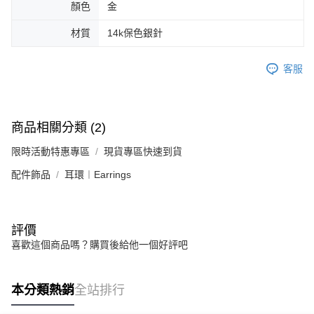
顏色
金
恩沛科技股份有限公司將有權停止該用戶之使用額度並採取法律行動。
材質
14k保色銀針
客服
商品相關分類 (2)
限時活動特惠專區
現貨專區快速到貨
配件飾品
耳環︱Earrings
評價
喜歡這個商品嗎？購買後給他一個好評吧
本分類熱銷
全站排行