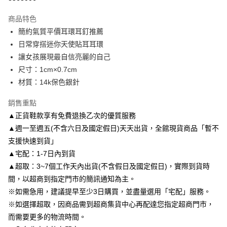
3 期 0 利率 每期
NT$150
21家銀行
商品特色
6 期 0 利率 每期
NT$75
21家銀行
合作金庫商業銀行
第一商業銀行
簡約氣質平價耳環耳釘推薦
華南商業銀行
彰化商業銀行
合作金庫商業銀行
第一商業銀行
LINE Pay
日常穿搭迷你天使貼耳耳環
上海商業儲蓄銀行
台北富邦商業銀行
華南商業銀行
彰化商業銀行
國泰世華商業銀行
兆豐國際商業銀行
讓女孩展現最自信亮麗的自己
Apple Pay
上海商業儲蓄銀行
台北富邦商業銀行
臺灣中小企業銀行
台中商業銀行
尺寸：1cm×0.7cm
國泰世華商業銀行
兆豐國際商業銀行
匯豐（台灣）商業銀行
華泰商業銀行
街口支付
臺灣中小企業銀行
台中商業銀行
材質：14k保色銀針
聯邦商業銀行
遠東國際商業銀行
匯豐（台灣）商業銀行
華泰商業銀行
悠遊付
元大商業銀行
永豐商業銀行
銷售重點
聯邦商業銀行
遠東國際商業銀行
玉山商業銀行
星展（台灣）商業銀行
元大商業銀行
永豐商業銀行
▲正貨鞋款享有免費退換乙次的優質服務
Google Pay
台新國際商業銀行
中國信託商業銀行
玉山商業銀行
星展（台灣）商業銀行
▲週一至週五(不含六日及國定假日)天天出貨，全館現貨商品「暫不
台灣樂天信用卡公司
台新國際商業銀行
中國信託商業銀行
AFTEE先享後付
支援快速到貨」
台灣樂天信用卡公司
相關說明
▲宅配：1-7日內到貨
【關於「AFTEE先享後付」】
▲超取：3~7個工作天內出貨(不含假日及國定假日)，實際到貨時
ATM付款
AFTEE先享後付是「在收到商品之後才付款」的支付方式。 讓您購物簡單
便利好安心！
間，以超商到指定門市的簡訊通知為主。
１．簡單：不需註冊會員、不需綁卡、不需儲值。
※如需急用，建議提早至少3日購買，並盡量選用「宅配」服務。
運送方式
２．便利：只要手機號碼，簡訊認證，即可結帳。
※如選擇超取，因商品需到超商集貨中心再配達您指定超商門市，
３．安心：先確認商品／服務後，再付款。
付款後全家取貨
而需要更多的物流時間。
每筆NT$80，滿NT$3,000(含以上)免運費
【「AFTEE先享後付」結帳流程】