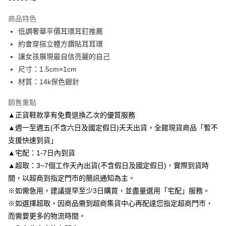
3 期 0 利率 每期
NT$116
21家銀行
商品特色
6 期 0 利率 每期
NT$58
21家銀行
合作金庫商業銀行
第一商業銀行
低調奢華平價耳環耳釘推薦
華南商業銀行
彰化商業銀行
合作金庫商業銀行
第一商業銀行
LINE Pay
約會穿搭立體方鑽貼耳耳環
上海商業儲蓄銀行
台北富邦商業銀行
華南商業銀行
彰化商業銀行
國泰世華商業銀行
兆豐國際商業銀行
讓女孩展現最自信亮麗的自己
Apple Pay
上海商業儲蓄銀行
台北富邦商業銀行
臺灣中小企業銀行
台中商業銀行
尺寸：1.5cm×1cm
國泰世華商業銀行
兆豐國際商業銀行
匯豐（台灣）商業銀行
華泰商業銀行
街口支付
臺灣中小企業銀行
台中商業銀行
材質：14k保色銀針
聯邦商業銀行
遠東國際商業銀行
匯豐（台灣）商業銀行
華泰商業銀行
悠遊付
元大商業銀行
永豐商業銀行
銷售重點
聯邦商業銀行
遠東國際商業銀行
玉山商業銀行
星展（台灣）商業銀行
元大商業銀行
永豐商業銀行
▲正貨鞋款享有免費退換乙次的優質服務
Google Pay
台新國際商業銀行
中國信託商業銀行
玉山商業銀行
星展（台灣）商業銀行
▲週一至週五(不含六日及國定假日)天天出貨，全館現貨商品「暫不
台灣樂天信用卡公司
台新國際商業銀行
中國信託商業銀行
AFTEE先享後付
支援快速到貨」
台灣樂天信用卡公司
相關說明
▲宅配：1-7日內到貨
【關於「AFTEE先享後付」】
▲超取：3~7個工作天內出貨(不含假日及國定假日)，實際到貨時
ATM付款
AFTEE先享後付是「在收到商品之後才付款」的支付方式。 讓您購物簡單
便利好安心！
間，以超商到指定門市的簡訊通知為主。
１．簡單：不需註冊會員、不需綁卡、不需儲值。
※如需急用，建議提早至少3日購買，並盡量選用「宅配」服務。
運送方式
２．便利：只要手機號碼，簡訊認證，即可結帳。
※如選擇超取，因商品需到超商集貨中心再配達您指定超商門市，
３．安心：先確認商品／服務後，再付款。
付款後全家取貨
而需要更多的物流時間。
每筆NT$80，滿NT$3,000(含以上)免運費
【「AFTEE先享後付」結帳流程】