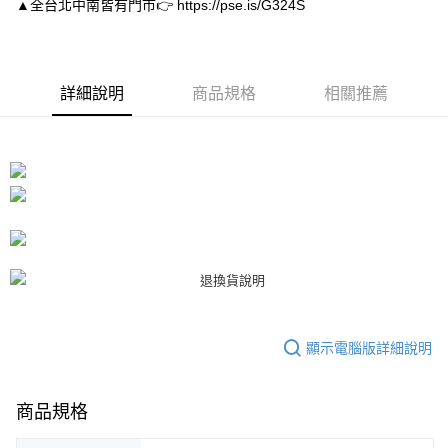
▲全台北中南皆有門市👉 https://pse.is/G324S
１．於結帳方式選擇「AFTEE先享後付」後，將跳轉至「AFTEE先享後付」
付款後7-11取貨
結帳頁面，進行簡訊認證並確認金額後，即可完成結帳。
２．訂單成立數日內，您將收到繳費通知簡訊。
每筆NT$80，滿NT$3,000(含以上)免運費
３．收到繳費通知簡訊後14天內，點擊此簡訊中的連結，可透過四大超商／
ATM／網路銀行／等多元方式進行付款，方視為交易完成。
宅配
詳細說明
商品規格
相關推薦
※ 請注意：結帳手續完成當下不需立刻繳費，但若您需要取消訂單，請聯絡
每筆NT$80，滿NT$3,000(含以上)免運費
購買商品的店家。未經商家同意取消之訂單仍視為有效，需透過AFTEE先享
後付繳納相關費用。
離島宅配
※ 交易是否成功請以「AFTEE先享後付 」之結帳頁面顯示為準，若有關於
是否繳費成功／繳費後需取消欲退款等相關疑問，請聯繫「AFTEE先享後付
每筆NT$220
客戶支援中心」
https://netprotections.freshdesk.com/support/home
海外宅配
查看運費
【注意事項】
１．透過由恩沛科技股份有限公司提供之「AFTEE先享後付」服務完成之交
易，需依本服務之必要範圍內提供個人資料，並將交易相關給付款項請求債
權轉讓予恩沛科技股份有限公司。
２．關於個人資料處理事宜，請瀏覽以下網址：
https://aftee.tw/terms/#terms3
３．未成年的使用者請事先徵得法定代理人或監護人之同意方可使用
顯示電腦版詳細說明
「AFTEE先享後付」，若未經同意申辦者引起之損失，本公司不負相關責
任。
４．使用「AFTEE先享後付」時，將依據個別帳號之用戶狀況，依本公司即
時審查核予不同之上限額度；若仍有額度不足之情形，本公司將視審查結果
商品規格
請求用戶進行身份認證。
５．嚴禁一人註冊多個帳號或使用他人資訊註冊。若發現惡意使用之情形，