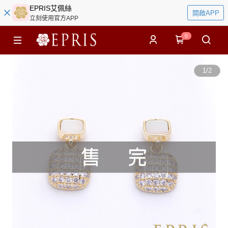
EPRIS艾佩絲
開啟APP
立刻使用官方APP
0
1
/
2