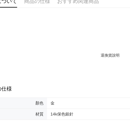
について
商品の仕様
おすすめ関連商品
配送毎にNT
（例：予
の有無に関
海外宅配
二、支払
1.初回 
き、限度
2.決済金額
3.現在、
三、利用規
プロテクシ
します。
文者の氏
これに限ら
されます。
AFTEE
の仕様
明』をご
AFTEE
顏色
金
なります。
延滞納金
材質
14k保色銀針
後見人の同
個人情報
を行使し