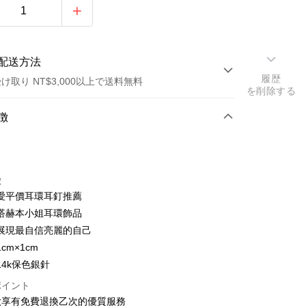
配送方法
履歴
け取り NT$3,000以上で送料無料
を削除する
方法
徴
カード1回払い
トカード分割払い
徴
い、金利0、毎回
NT$96
21行の銀行
愛平價耳環耳釘推薦
い、金利0、毎回
NT$48
21行の銀行
庫商業銀行
第一商業銀行
搭赫本小姐耳環飾品
業銀行
彰化商業銀行
庫商業銀行
第一商業銀行
展現最自信亮麗的自己
業儲蓄銀行
台北富邦商業銀行
業銀行
彰化商業銀行
cm×1cm
華商業銀行
兆豐國際商業銀行
業儲蓄銀行
台北富邦商業銀行
14k保色銀針
小企業銀行
台中商業銀行
華商業銀行
兆豐國際商業銀行
(台湾)商業銀行
華泰商業銀行
ポイント
小企業銀行
台中商業銀行
業銀行
遠東国際商業銀行
款享有免費退換乙次的優質服務
(台湾)商業銀行
華泰商業銀行