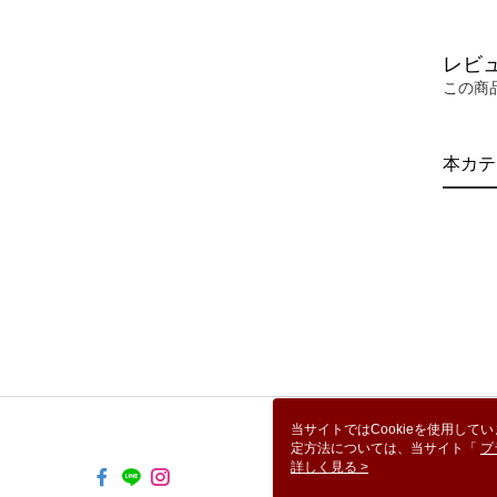
レビ
この商
本カテ
当サイトではCookieを使用して
定方法については、当サイト「
プ
き使用される場合、当社がサイト利用
詳しく見る >