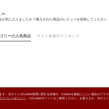
cs_tw@netp
を、必要な
AFTEE
ュー
意いただ
品が気に入りましたか？購入された商品のレビューを投稿してください
ゴリーの人気商品
サイト全体のランキング
います。当サイトのCookie使用に関する詳細や、Cookieを無効にしたい場合のブラ
ライバシーポリシー
会社概要
」のCookieポリシーをご参照ください。お客さまが、当サイ
カスタマーサービ
規約のCookieポリシーに基づいてCookieを使用することに同意したものとみ
ブランドストーリー
ショッピングガイド