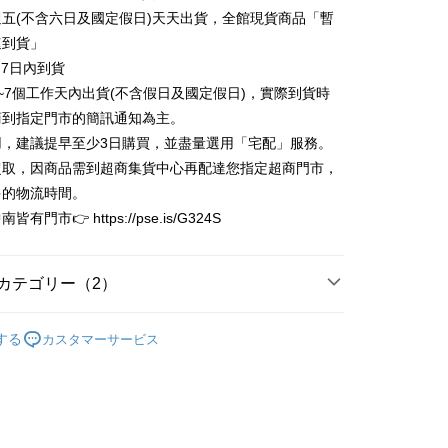
t
業銀行
永豐商業銀行
業銀行
遠東国際商業銀行
五(不含六日及國定假日)天天出貨，全館現貨商品「暫
業銀行
星展(台湾)商業銀行
業銀行
永豐商業銀行
y
速到貨」
際商業銀行
中国信託商業銀行
業銀行
星展(台湾)商業銀行
-7日內到貨
天クレジットカード会社
際商業銀行
中国信託商業銀行
代金後払い
~7個工作天內出貨(不含假日及國定假日)，實際到貨時
天クレジットカード会社
商到指定門市的簡訊通知為主。
TEE代金後払いについて
い方法でAFTEE代金後払いを選択すると、携帯電話認証ウィン
用，建議提早至少3日購買，並盡量選用「宅配」服務。
示されます。
超取，因商品需到超商集貨中心再配達您指定超商門市，
で認証してお支払い手続を進めてください。
多的物流時間。
るときのお支払いは不要です。商品はご指定の住所に配送されま
有門市👉 https://pse.is/G324S
が完了すると、携帯に支払い通知のSMSが届きます。アプリ会
家取貨
、AFTEE アプリプッシュ通知が届きます。
$80、NT$3,000以上で送料無料
け取り時のお支払いは不要です。商品を確かめてから、SMSま
カテゴリー（2）
の通知に従って、4大コンビニ、またはATM/オンラインバンキ
1取貨
支払いください。
特惠專區
現貨專區快速到貨
$80、NT$3,000以上で送料無料
限は最短で 14 日以内ですので、ご注意ください。AFTEE ア
する
カスタマーサービス
耳環︱Earrings
ンロードして AFTEE 会員になるとお支払い期限を最長 45 日
延長できます。
$80、NT$3,000以上で送料無料
は、ショップが請求した期日と、AFTEEで延長できる日数を
されます。AFTEEで注文すると、商品を受け取るまで支払い
長できますが、商品を期限内に受け取れない場合があります