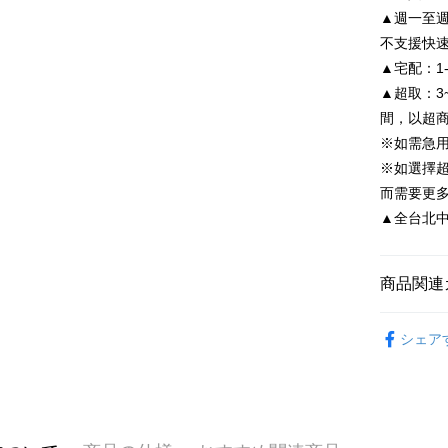
Easy Walle
元大商
聯邦商
▲週一至週
玉山商
元大商
Google Pa
不支援快
台新國
玉山商
▲宅配：1
台湾楽
台新國
AFTEE
▲超取：3
台湾楽
説明
間，以超
一、 AF
ATM払い
1.お支払
※如需急
ドウが表
※如選擇
2.SMS
而需要更
3.注文す
配送方法
す。
▲全台北中南皆
4.ご注文
付款後全
員の場合は
配送毎にNT
5.商品受
商品関連
たはアプリ
付款後7-1
ングでお
限時活動
配送毎にNT
代金納付期
シェア
配件飾品
プリをダウ
宅配
以内まで
配送毎にNT
お支払期限
離島宅配
もとに計算
期限を延