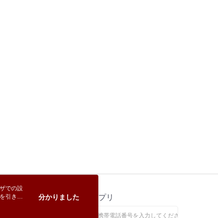
rotections.co.jp
にご連絡ください。上記に示した個人情報
購入注文書とあわせてAFTEEにご提供いただく、または
にあなたの個人情報の収集、処理、利用を許可することににご同
けない場合は、当サービスを選択しないでください。
ウザでの設
トを引き続
ス
分かりました
公式アプリ
なします。