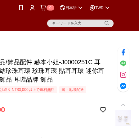
0
日本語
TWD
品/飾品配件 赫本小姐-J0000251C 耳
蝶結珍珠耳環 珍珠耳環 貼耳耳環 迷你耳
環飾品 耳環品牌 飾品
取り NT$3,000以上で送料無料
国・地域配送
90