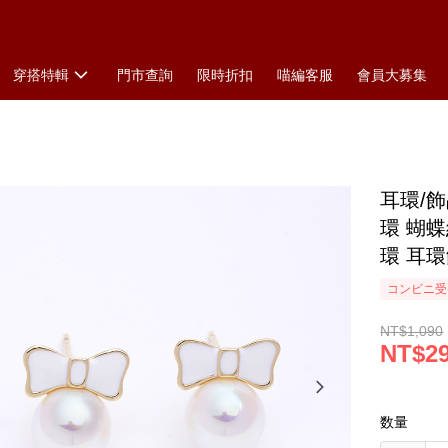
穿搭特輯
門市查詢
限時折扣
喵編客服
會員大募集
耳環/飾
環 蝴
環 耳
コンビニ受け
NT$1,090
NT$2
数量