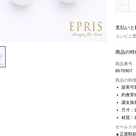
支払いと
コンビニ受
お支払い
商品の特
クレジット
商品番号
8570907
クレジッ
商品の特
3回払
甜美可
6回払
合作金
約會穿
華南商
合作金
讓女孩
LINE Pay
上海商
華南商
尺寸：1
国泰世
Apple Pay
上海商
材質：
台湾中
国泰世
HSBC
JKOPAY
セールス
台湾中
聯邦商
▲正貨鞋
HSBC