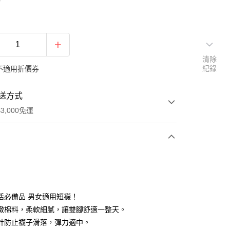
清除
紀錄
不適用折價券
送方式
3,000免運
次付款
期付款
0 利率 每期
NT$43
21家銀行
活必備品 男女適用短襪！
0 利率 每期
NT$21
21家銀行
庫商業銀行
第一商業銀行
緻棉料，柔軟細膩，讓雙腳舒適一整天。
業銀行
彰化商業銀行
計防止襪子滑落，彈力適中。
庫商業銀行
第一商業銀行
業儲蓄銀行
台北富邦商業銀行