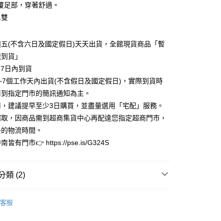
業銀行
彰化商業銀行
覆足部，穿著舒適。
華商業銀行
兆豐國際商業銀行
業儲蓄銀行
台北富邦商業銀行
1雙
小企業銀行
台中商業銀行
華商業銀行
兆豐國際商業銀行
台灣）商業銀行
華泰商業銀行
小企業銀行
台中商業銀行
業銀行
遠東國際商業銀行
五(不含六日及國定假日)天天出貨，全館現貨商品「暫
台灣）商業銀行
華泰商業銀行
業銀行
永豐商業銀行
業銀行
遠東國際商業銀行
速到貨」
業銀行
星展（台灣）商業銀行
業銀行
永豐商業銀行
y
-7日內到貨
際商業銀行
中國信託商業銀行
業銀行
星展（台灣）商業銀行
~7個工作天內出貨(不含假日及國定假日)，實際到貨時
天信用卡公司
際商業銀行
中國信託商業銀行
享後付
商到指定門市的簡訊通知為主。
天信用卡公司
用，建議提早至少3日購買，並盡量選用「宅配」服務。
FTEE先享後付」】
先享後付是「在收到商品之後才付款」的支付方式。 讓您購物簡單
超取，因商品需到超商集貨中心再配達您指定超商門市，
心！
多的物流時間。
：不需註冊會員、不需綁卡、不需儲值。
有門市👉 https://pse.is/G324S
：只要手機號碼，簡訊認證，即可結帳。
：先確認商品／服務後，再付款。
家取貨
EE先享後付」結帳流程】
類 (2)
0，滿NT$3,000(含以上)免運費
方式選擇「AFTEE先享後付」後，將跳轉至「AFTEE先享後
頁面，進行簡訊認證並確認金額後，即可完成結帳。
特惠專區
現貨專區快速到貨
1取貨
成立數日內，您將收到繳費通知簡訊。
客服
費通知簡訊後14天內，點擊此簡訊中的連結，可透過四大超商
專區
絲襪襪子
0，滿NT$3,000(含以上)免運費
網路銀行／等多元方式進行付款，方視為交易完成。