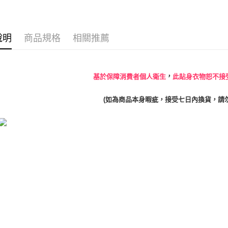
※ 請注意
宅配
絡購買商品
先享後付
每筆NT$8
※ 交易是
說明
商品規格
相關推薦
是否繳費成
離島宅配
付客戶支
每筆NT$2
【注意事
海外宅配
１．透過由
，
基於保障消費者個人衛生
此貼身衣物恕不接
交易，需
求債權轉
(如為商品本身暇疵，接受七日內換貨，請
２．關於
https://aft
３．未成
「AFTE
任。
４．使用「
即時審查
結果請求
５．嚴禁
形，恩沛
動。