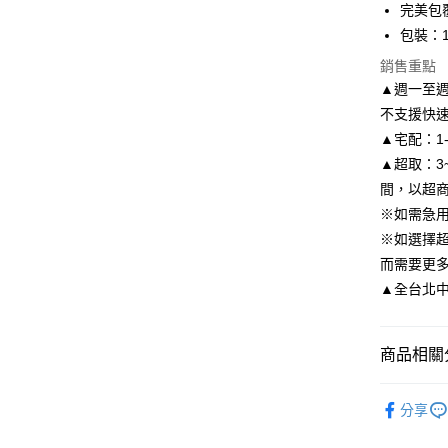
華南商
完美包
國泰世
Apple Pay
上海商
包裝：
臺灣中
國泰世
匯豐（
街口支付
銷售重點
臺灣中
聯邦商
▲週一至週
匯豐（
悠遊付
元大商
聯邦商
不支援快
玉山商
元大商
Google Pa
▲宅配：1
台新國
玉山商
▲超取：3
台灣樂
台新國
AFTEE先
間，以超
台灣樂
相關說明
※如需急
【關於「A
ATM付款
AFTEE
※如選擇
便利好安
而需要更
１．簡單
▲全台北中南皆
２．便利
運送方式
３．安心
付款後全
【「AFT
商品相關分
每筆NT$8
１．於結帳
付」結帳
限時活動
付款後7-1
２．訂單
分享
３．收到繳
貼心鞋材
每筆NT$8
／ATM／