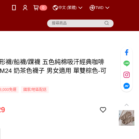
0
中文 (繁體)
TWD
隱形襪/船襪/踝襪 五色純棉吸汗經典咖啡
M24 奶茶色襪子 男女適用 單雙棕色-可
3,000免運
國家/地區配送
29