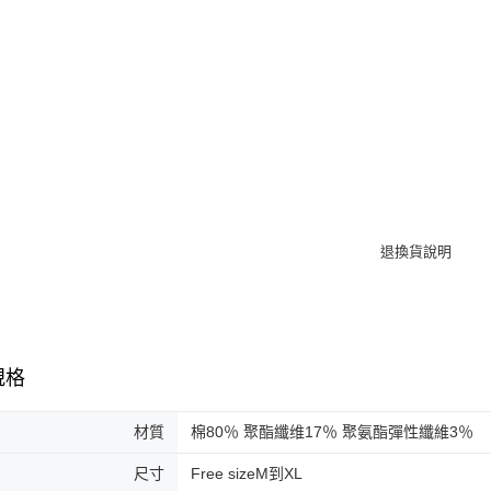
規格
材質
棉80％ 聚酯纖维17％ 聚氨酯彈性纖維3％
尺寸
Free sizeM到XL