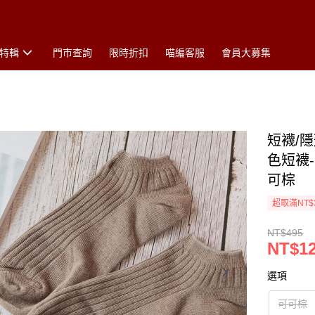
特輯
門市查詢
限時折扣
喵編客服
會員大募集
短襪/
色短襪-
可棕
超取滿NT$
NT$495
NT$1
選項
可可棕