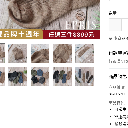
數量
※ 本商品
付款與運
超取滿NT$
付款方式
商品特色
信用卡一
商品編號
8641520
信用卡分
商品特色
3 期 
日常生
6 期 
合作金
舒適精
華南商
鬆緊設
合作金
LINE Pay
上海商