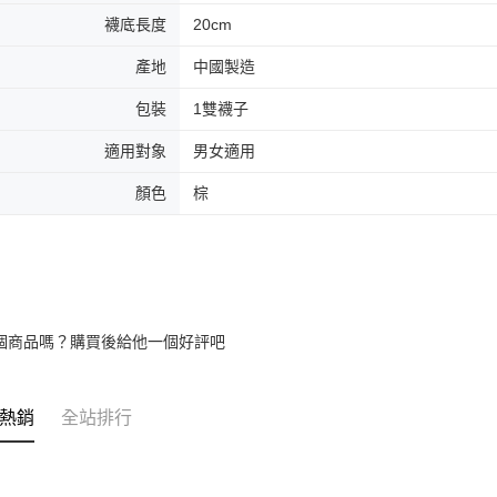
襪底長度
20cm
產地
中國製造
包裝
1雙襪子
適用對象
男女適用
顏色
棕
個商品嗎？購買後給他一個好評吧
熱銷
全站排行