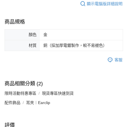
顯示電腦版詳細說明
恩沛科技股份有限公司將有權停止該用戶之使用額度並採取法律行動。
商品規格
顏色
金
材質
銅（採加厚電鍍製作，較不易褪色）
客服
商品相關分類 (2)
限時活動特惠專區
現貨專區快速到貨
配件飾品
耳夾︱Earclip
評價