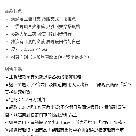
3 期 0 利率 每期
NT$63
21家銀行
商品特色
6 期 0 利率 每期
NT$31
21家銀行
合作金庫商業銀行
第一商業銀行
滴滴落玉盤耳夾 禮服夾式耳環推薦
華南商業銀行
彰化商業銀行
合作金庫商業銀行
第一商業銀行
LINE Pay
平價耳環耳夾推薦 典雅甜美穿搭風格
上海商業儲蓄銀行
台北富邦商業銀行
華南商業銀行
彰化商業銀行
國泰世華商業銀行
兆豐國際商業銀行
多款人氣耳夾 歐美日韓同步流行
Apple Pay
上海商業儲蓄銀行
台北富邦商業銀行
臺灣中小企業銀行
台中商業銀行
讓沒有耳洞的女孩 展現最自信的自己
國泰世華商業銀行
兆豐國際商業銀行
匯豐（台灣）商業銀行
華泰商業銀行
街口支付
臺灣中小企業銀行
台中商業銀行
尺寸：0.5cm×7.5cm
聯邦商業銀行
遠東國際商業銀行
匯豐（台灣）商業銀行
華泰商業銀行
材質：銅（採加厚電鍍製作，較不易褪色）
悠遊付
元大商業銀行
永豐商業銀行
聯邦商業銀行
遠東國際商業銀行
玉山商業銀行
星展（台灣）商業銀行
元大商業銀行
永豐商業銀行
銷售重點
Google Pay
台新國際商業銀行
中國信託商業銀行
玉山商業銀行
星展（台灣）商業銀行
▲正貨鞋款享有免費退換乙次的優質服務
台灣樂天信用卡公司
台新國際商業銀行
中國信託商業銀行
AFTEE先享後付
▲週一至週五(不含六日及國定假日)天天出貨，全館現貨商品「暫不
台灣樂天信用卡公司
相關說明
支援快速到貨」
【關於「AFTEE先享後付」】
▲宅配：1-7日內到貨
ATM付款
AFTEE先享後付是「在收到商品之後才付款」的支付方式。 讓您購物簡單
便利好安心！
▲超取：3~7個工作天內出貨(不含假日及國定假日)，實際到貨時
１．簡單：不需註冊會員、不需綁卡、不需儲值。
間，以超商到指定門市的簡訊通知為主。
運送方式
２．便利：只要手機號碼，簡訊認證，即可結帳。
※如需急用，建議提早至少3日購買，並盡量選用「宅配」服務。
３．安心：先確認商品／服務後，再付款。
付款後全家取貨
※如選擇超取，因商品需到超商集貨中心再配達您指定超商門市，
每筆NT$80，滿NT$3,000(含以上)免運費
【「AFTEE先享後付」結帳流程】