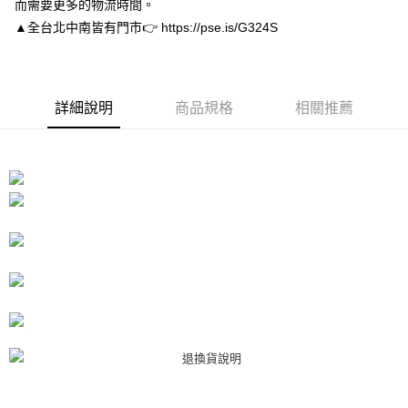
而需要更多的物流時間。
１．於結帳方式選擇「AFTEE先享後付」後，將跳轉至「AFTEE先享後付」
付款後7-11取貨
結帳頁面，進行簡訊認證並確認金額後，即可完成結帳。
▲全台北中南皆有門市👉 https://pse.is/G324S
２．訂單成立數日內，您將收到繳費通知簡訊。
每筆NT$80，滿NT$3,000(含以上)免運費
３．收到繳費通知簡訊後14天內，點擊此簡訊中的連結，可透過四大超商／
ATM／網路銀行／等多元方式進行付款，方視為交易完成。
宅配
※ 請注意：結帳手續完成當下不需立刻繳費，但若您需要取消訂單，請聯絡
每筆NT$80，滿NT$3,000(含以上)免運費
詳細說明
商品規格
相關推薦
購買商品的店家。未經商家同意取消之訂單仍視為有效，需透過AFTEE先享
後付繳納相關費用。
離島宅配
※ 交易是否成功請以「AFTEE先享後付 」之結帳頁面顯示為準，若有關於
是否繳費成功／繳費後需取消欲退款等相關疑問，請聯繫「AFTEE先享後付
每筆NT$220
客戶支援中心」
https://netprotections.freshdesk.com/support/home
海外宅配
查看運費
【注意事項】
１．透過由恩沛科技股份有限公司提供之「AFTEE先享後付」服務完成之交
易，需依本服務之必要範圍內提供個人資料，並將交易相關給付款項請求債
權轉讓予恩沛科技股份有限公司。
２．關於個人資料處理事宜，請瀏覽以下網址：
https://aftee.tw/terms/#terms3
３．未成年的使用者請事先徵得法定代理人或監護人之同意方可使用
「AFTEE先享後付」，若未經同意申辦者引起之損失，本公司不負相關責
任。
４．使用「AFTEE先享後付」時，將依據個別帳號之用戶狀況，依本公司即
時審查核予不同之上限額度；若仍有額度不足之情形，本公司將視審查結果
請求用戶進行身份認證。
５．嚴禁一人註冊多個帳號或使用他人資訊註冊。若發現惡意使用之情形，