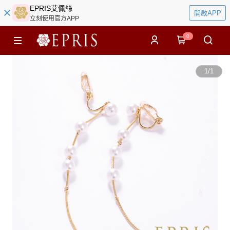
EPRIS艾佩絲
開啟APP
立刻使用官方APP
0
1
/
1