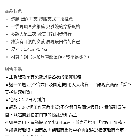
3 期 0 利率 每期
NT$163
21家銀行
商品特色
6 期 0 利率 每期
NT$81
21家銀行
合作金庫商業銀行
第一商業銀行
瑰麗 (金) 耳夾 禮服夾式耳環推薦
華南商業銀行
彰化商業銀行
合作金庫商業銀行
第一商業銀行
LINE Pay
平價耳環耳夾推薦 典雅婉約穿搭風格
上海商業儲蓄銀行
台北富邦商業銀行
華南商業銀行
彰化商業銀行
國泰世華商業銀行
兆豐國際商業銀行
多款人氣耳夾 歐美日韓同步流行
Apple Pay
上海商業儲蓄銀行
台北富邦商業銀行
臺灣中小企業銀行
台中商業銀行
讓沒有耳洞的女孩 展現最自信的自己
國泰世華商業銀行
兆豐國際商業銀行
匯豐（台灣）商業銀行
華泰商業銀行
街口支付
臺灣中小企業銀行
台中商業銀行
尺寸：1.4cm×1.4cm
聯邦商業銀行
遠東國際商業銀行
匯豐（台灣）商業銀行
華泰商業銀行
材質：銅（採加厚電鍍製作，較不易褪色）
悠遊付
元大商業銀行
永豐商業銀行
聯邦商業銀行
遠東國際商業銀行
玉山商業銀行
星展（台灣）商業銀行
元大商業銀行
永豐商業銀行
銷售重點
Google Pay
台新國際商業銀行
中國信託商業銀行
玉山商業銀行
星展（台灣）商業銀行
▲正貨鞋款享有免費退換乙次的優質服務
台灣樂天信用卡公司
台新國際商業銀行
中國信託商業銀行
AFTEE先享後付
▲週一至週五(不含六日及國定假日)天天出貨，全館現貨商品「暫不
台灣樂天信用卡公司
相關說明
支援快速到貨」
【關於「AFTEE先享後付」】
▲宅配：1-7日內到貨
ATM付款
AFTEE先享後付是「在收到商品之後才付款」的支付方式。 讓您購物簡單
便利好安心！
▲超取：3~7個工作天內出貨(不含假日及國定假日)，實際到貨時
１．簡單：不需註冊會員、不需綁卡、不需儲值。
間，以超商到指定門市的簡訊通知為主。
運送方式
２．便利：只要手機號碼，簡訊認證，即可結帳。
※如需急用，建議提早至少3日購買，並盡量選用「宅配」服務。
３．安心：先確認商品／服務後，再付款。
付款後全家取貨
※如選擇超取，因商品需到超商集貨中心再配達您指定超商門市，
每筆NT$80，滿NT$3,000(含以上)免運費
【「AFTEE先享後付」結帳流程】