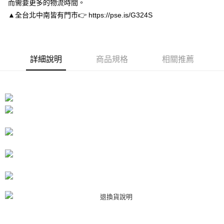
而需要更多的物流時間。
１．於結帳方式選擇「AFTEE先享後付」後，將跳轉至「AFTEE先享後付」
付款後7-11取貨
結帳頁面，進行簡訊認證並確認金額後，即可完成結帳。
▲全台北中南皆有門市👉 https://pse.is/G324S
２．訂單成立數日內，您將收到繳費通知簡訊。
每筆NT$80，滿NT$3,000(含以上)免運費
３．收到繳費通知簡訊後14天內，點擊此簡訊中的連結，可透過四大超商／
ATM／網路銀行／等多元方式進行付款，方視為交易完成。
宅配
※ 請注意：結帳手續完成當下不需立刻繳費，但若您需要取消訂單，請聯絡
每筆NT$80，滿NT$3,000(含以上)免運費
詳細說明
商品規格
相關推薦
購買商品的店家。未經商家同意取消之訂單仍視為有效，需透過AFTEE先享
後付繳納相關費用。
離島宅配
※ 交易是否成功請以「AFTEE先享後付 」之結帳頁面顯示為準，若有關於
是否繳費成功／繳費後需取消欲退款等相關疑問，請聯繫「AFTEE先享後付
每筆NT$220
客戶支援中心」
https://netprotections.freshdesk.com/support/home
海外宅配
查看運費
【注意事項】
１．透過由恩沛科技股份有限公司提供之「AFTEE先享後付」服務完成之交
易，需依本服務之必要範圍內提供個人資料，並將交易相關給付款項請求債
權轉讓予恩沛科技股份有限公司。
２．關於個人資料處理事宜，請瀏覽以下網址：
https://aftee.tw/terms/#terms3
３．未成年的使用者請事先徵得法定代理人或監護人之同意方可使用
「AFTEE先享後付」，若未經同意申辦者引起之損失，本公司不負相關責
任。
４．使用「AFTEE先享後付」時，將依據個別帳號之用戶狀況，依本公司即
時審查核予不同之上限額度；若仍有額度不足之情形，本公司將視審查結果
請求用戶進行身份認證。
５．嚴禁一人註冊多個帳號或使用他人資訊註冊。若發現惡意使用之情形，