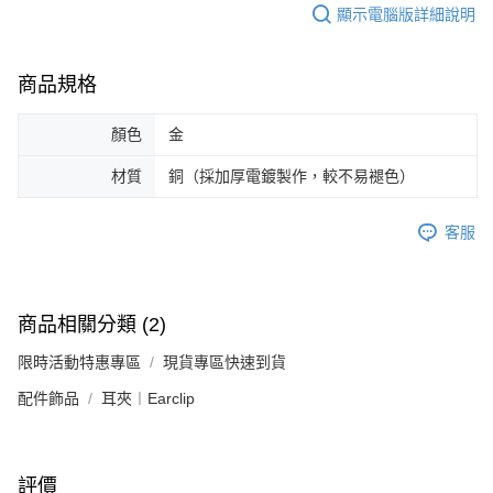
顯示電腦版詳細說明
恩沛科技股份有限公司將有權停止該用戶之使用額度並採取法律行動。
商品規格
顏色
金
材質
銅（採加厚電鍍製作，較不易褪色）
客服
商品相關分類 (2)
限時活動特惠專區
現貨專區快速到貨
配件飾品
耳夾︱Earclip
評價