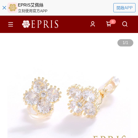
EPRIS艾佩絲
開啟APP
立刻使用官方APP
0
1
/
1