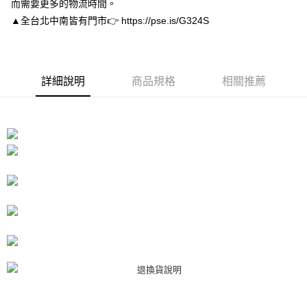
而需要更多的物流時間。
１．於結帳方式選擇「AFTEE先享後付」後，將跳轉至「AFTEE先享後付」
付款後7-11取貨
結帳頁面，進行簡訊認證並確認金額後，即可完成結帳。
▲全台北中南皆有門市👉 https://pse.is/G324S
２．訂單成立數日內，您將收到繳費通知簡訊。
每筆NT$80，滿NT$3,000(含以上)免運費
３．收到繳費通知簡訊後14天內，點擊此簡訊中的連結，可透過四大超商／
ATM／網路銀行／等多元方式進行付款，方視為交易完成。
宅配
※ 請注意：結帳手續完成當下不需立刻繳費，但若您需要取消訂單，請聯絡
每筆NT$80，滿NT$3,000(含以上)免運費
詳細說明
商品規格
相關推薦
購買商品的店家。未經商家同意取消之訂單仍視為有效，需透過AFTEE先享
後付繳納相關費用。
離島宅配
※ 交易是否成功請以「AFTEE先享後付 」之結帳頁面顯示為準，若有關於
是否繳費成功／繳費後需取消欲退款等相關疑問，請聯繫「AFTEE先享後付
每筆NT$220
客戶支援中心」
https://netprotections.freshdesk.com/support/home
海外宅配
查看運費
【注意事項】
１．透過由恩沛科技股份有限公司提供之「AFTEE先享後付」服務完成之交
易，需依本服務之必要範圍內提供個人資料，並將交易相關給付款項請求債
權轉讓予恩沛科技股份有限公司。
２．關於個人資料處理事宜，請瀏覽以下網址：
https://aftee.tw/terms/#terms3
３．未成年的使用者請事先徵得法定代理人或監護人之同意方可使用
「AFTEE先享後付」，若未經同意申辦者引起之損失，本公司不負相關責
任。
４．使用「AFTEE先享後付」時，將依據個別帳號之用戶狀況，依本公司即
時審查核予不同之上限額度；若仍有額度不足之情形，本公司將視審查結果
請求用戶進行身份認證。
５．嚴禁一人註冊多個帳號或使用他人資訊註冊。若發現惡意使用之情形，