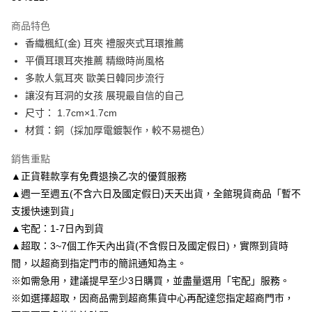
3 期 0 利率 每期
NT$163
21家銀行
商品特色
6 期 0 利率 每期
NT$81
21家銀行
合作金庫商業銀行
第一商業銀行
香織楓紅(金) 耳夾 禮服夾式耳環推薦
華南商業銀行
彰化商業銀行
合作金庫商業銀行
第一商業銀行
LINE Pay
平價耳環耳夾推薦 精緻時尚風格
上海商業儲蓄銀行
台北富邦商業銀行
華南商業銀行
彰化商業銀行
國泰世華商業銀行
兆豐國際商業銀行
多款人氣耳夾 歐美日韓同步流行
Apple Pay
上海商業儲蓄銀行
台北富邦商業銀行
臺灣中小企業銀行
台中商業銀行
讓沒有耳洞的女孩 展現最自信的自己
國泰世華商業銀行
兆豐國際商業銀行
匯豐（台灣）商業銀行
華泰商業銀行
街口支付
臺灣中小企業銀行
台中商業銀行
尺寸： 1.7cm×1.7cm
聯邦商業銀行
遠東國際商業銀行
匯豐（台灣）商業銀行
華泰商業銀行
材質：銅（採加厚電鍍製作，較不易褪色）
悠遊付
元大商業銀行
永豐商業銀行
聯邦商業銀行
遠東國際商業銀行
玉山商業銀行
星展（台灣）商業銀行
元大商業銀行
永豐商業銀行
銷售重點
Google Pay
台新國際商業銀行
中國信託商業銀行
玉山商業銀行
星展（台灣）商業銀行
▲正貨鞋款享有免費退換乙次的優質服務
台灣樂天信用卡公司
台新國際商業銀行
中國信託商業銀行
AFTEE先享後付
▲週一至週五(不含六日及國定假日)天天出貨，全館現貨商品「暫不
台灣樂天信用卡公司
相關說明
支援快速到貨」
【關於「AFTEE先享後付」】
▲宅配：1-7日內到貨
ATM付款
AFTEE先享後付是「在收到商品之後才付款」的支付方式。 讓您購物簡單
便利好安心！
▲超取：3~7個工作天內出貨(不含假日及國定假日)，實際到貨時
１．簡單：不需註冊會員、不需綁卡、不需儲值。
間，以超商到指定門市的簡訊通知為主。
運送方式
２．便利：只要手機號碼，簡訊認證，即可結帳。
※如需急用，建議提早至少3日購買，並盡量選用「宅配」服務。
３．安心：先確認商品／服務後，再付款。
付款後全家取貨
※如選擇超取，因商品需到超商集貨中心再配達您指定超商門市，
每筆NT$80，滿NT$3,000(含以上)免運費
【「AFTEE先享後付」結帳流程】