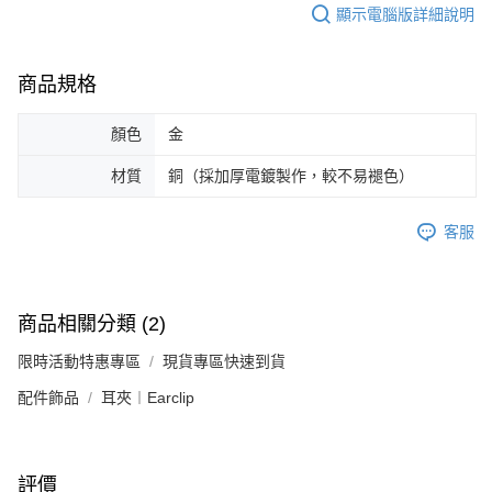
顯示電腦版詳細說明
恩沛科技股份有限公司將有權停止該用戶之使用額度並採取法律行動。
商品規格
顏色
金
材質
銅（採加厚電鍍製作，較不易褪色）
客服
商品相關分類 (2)
限時活動特惠專區
現貨專區快速到貨
配件飾品
耳夾︱Earclip
評價