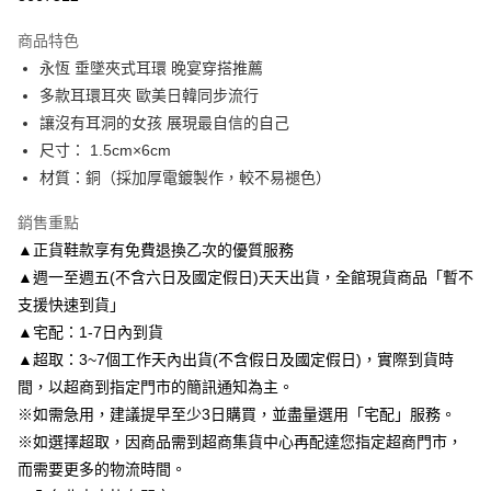
3 期 0 利率 每期
NT$130
21家銀行
商品特色
6 期 0 利率 每期
NT$65
21家銀行
合作金庫商業銀行
第一商業銀行
永恆 垂墜夾式耳環 晚宴穿搭推薦
華南商業銀行
彰化商業銀行
合作金庫商業銀行
第一商業銀行
LINE Pay
多款耳環耳夾 歐美日韓同步流行
上海商業儲蓄銀行
台北富邦商業銀行
華南商業銀行
彰化商業銀行
國泰世華商業銀行
兆豐國際商業銀行
讓沒有耳洞的女孩 展現最自信的自己
Apple Pay
上海商業儲蓄銀行
台北富邦商業銀行
臺灣中小企業銀行
台中商業銀行
尺寸： 1.5cm×6cm
國泰世華商業銀行
兆豐國際商業銀行
匯豐（台灣）商業銀行
華泰商業銀行
街口支付
臺灣中小企業銀行
台中商業銀行
材質：銅（採加厚電鍍製作，較不易褪色）
聯邦商業銀行
遠東國際商業銀行
匯豐（台灣）商業銀行
華泰商業銀行
悠遊付
元大商業銀行
永豐商業銀行
銷售重點
聯邦商業銀行
遠東國際商業銀行
玉山商業銀行
星展（台灣）商業銀行
元大商業銀行
永豐商業銀行
▲正貨鞋款享有免費退換乙次的優質服務
Google Pay
台新國際商業銀行
中國信託商業銀行
玉山商業銀行
星展（台灣）商業銀行
▲週一至週五(不含六日及國定假日)天天出貨，全館現貨商品「暫不
台灣樂天信用卡公司
台新國際商業銀行
中國信託商業銀行
AFTEE先享後付
支援快速到貨」
台灣樂天信用卡公司
相關說明
▲宅配：1-7日內到貨
【關於「AFTEE先享後付」】
▲超取：3~7個工作天內出貨(不含假日及國定假日)，實際到貨時
ATM付款
AFTEE先享後付是「在收到商品之後才付款」的支付方式。 讓您購物簡單
便利好安心！
間，以超商到指定門市的簡訊通知為主。
１．簡單：不需註冊會員、不需綁卡、不需儲值。
※如需急用，建議提早至少3日購買，並盡量選用「宅配」服務。
運送方式
２．便利：只要手機號碼，簡訊認證，即可結帳。
※如選擇超取，因商品需到超商集貨中心再配達您指定超商門市，
３．安心：先確認商品／服務後，再付款。
付款後全家取貨
而需要更多的物流時間。
每筆NT$80，滿NT$3,000(含以上)免運費
【「AFTEE先享後付」結帳流程】