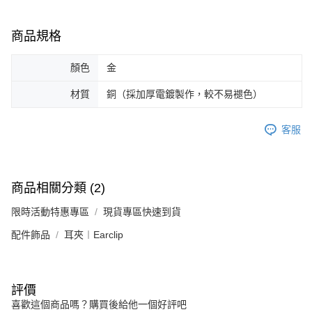
恩沛科技股份有限公司將有權停止該用戶之使用額度並採取法律行動。
商品規格
顏色
金
材質
銅（採加厚電鍍製作，較不易褪色）
客服
商品相關分類 (2)
限時活動特惠專區
現貨專區快速到貨
配件飾品
耳夾︱Earclip
評價
喜歡這個商品嗎？購買後給他一個好評吧