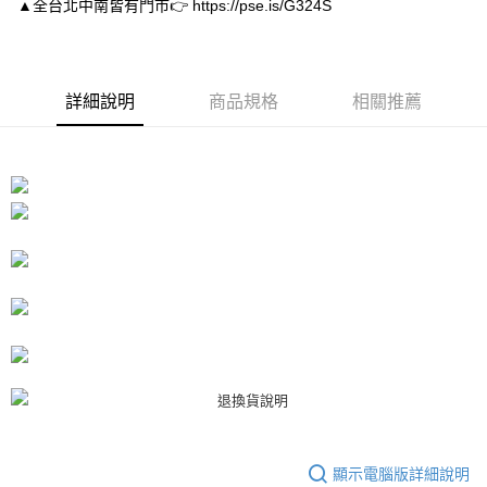
▲全台北中南皆有門市👉 https://pse.is/G324S
１．於結帳方式選擇「AFTEE先享後付」後，將跳轉至「AFTEE先享後付」
付款後7-11取貨
結帳頁面，進行簡訊認證並確認金額後，即可完成結帳。
２．訂單成立數日內，您將收到繳費通知簡訊。
每筆NT$80，滿NT$3,000(含以上)免運費
３．收到繳費通知簡訊後14天內，點擊此簡訊中的連結，可透過四大超商／
ATM／網路銀行／等多元方式進行付款，方視為交易完成。
宅配
詳細說明
商品規格
相關推薦
※ 請注意：結帳手續完成當下不需立刻繳費，但若您需要取消訂單，請聯絡
每筆NT$80，滿NT$3,000(含以上)免運費
購買商品的店家。未經商家同意取消之訂單仍視為有效，需透過AFTEE先享
後付繳納相關費用。
離島宅配
※ 交易是否成功請以「AFTEE先享後付 」之結帳頁面顯示為準，若有關於
是否繳費成功／繳費後需取消欲退款等相關疑問，請聯繫「AFTEE先享後付
每筆NT$220
客戶支援中心」
https://netprotections.freshdesk.com/support/home
海外宅配
查看運費
【注意事項】
１．透過由恩沛科技股份有限公司提供之「AFTEE先享後付」服務完成之交
易，需依本服務之必要範圍內提供個人資料，並將交易相關給付款項請求債
權轉讓予恩沛科技股份有限公司。
２．關於個人資料處理事宜，請瀏覽以下網址：
https://aftee.tw/terms/#terms3
３．未成年的使用者請事先徵得法定代理人或監護人之同意方可使用
「AFTEE先享後付」，若未經同意申辦者引起之損失，本公司不負相關責
任。
４．使用「AFTEE先享後付」時，將依據個別帳號之用戶狀況，依本公司即
時審查核予不同之上限額度；若仍有額度不足之情形，本公司將視審查結果
請求用戶進行身份認證。
顯示電腦版詳細說明
５．嚴禁一人註冊多個帳號或使用他人資訊註冊。若發現惡意使用之情形，