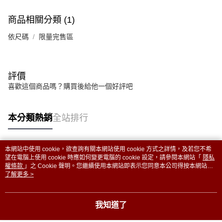
商品相關分類 (1)
依尺碼
限量完售區
評價
喜歡這個商品嗎？購買後給他一個好評吧
本分類熱銷
全站排行
本網站中使用 cookie，欲查詢有關本網站使用 cookie 方式之詳情，及若您不希
熱門標籤
望在電腦上使用 cookie 時應如何變更電腦的 cookie 設定，請參閱本網站「
隱私
權條款
」之 Cookie 聲明。您繼續使用本網站即表示您同意本公司得按本網站使
用條款之 Cookie 聲明使用 cookie。
了解更多 >
我知道了