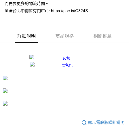
而需要更多的物流時間。
３．安心：先確認商品／服務後，再付款。
付款後全家取貨
🌸全台北中南皆有門市👉 https://pse.is/G324S
每筆NT$80，滿NT$3,000(含以上)免運費
【「AFTEE先享後付」結帳流程】
１．於結帳方式選擇「AFTEE先享後付」後，將跳轉至「AFTEE先享後付」
付款後7-11取貨
結帳頁面，進行簡訊認證並確認金額後，即可完成結帳。
２．訂單成立數日內，您將收到繳費通知簡訊。
每筆NT$80，滿NT$3,000(含以上)免運費
３．收到繳費通知簡訊後14天內，點擊此簡訊中的連結，可透過四大超商／
詳細說明
商品規格
相關推薦
ATM／網路銀行／等多元方式進行付款，方視為交易完成。
宅配
※ 請注意：結帳手續完成當下不需立刻繳費，但若您需要取消訂單，請聯絡
每筆NT$80，滿NT$3,000(含以上)免運費
購買商品的店家。未經商家同意取消之訂單仍視為有效，需透過AFTEE先享
後付繳納相關費用。
離島宅配
※ 交易是否成功請以「AFTEE先享後付 」之結帳頁面顯示為準，若有關於
是否繳費成功／繳費後需取消欲退款等相關疑問，請聯繫「AFTEE先享後付
每筆NT$220
客戶支援中心」
https://netprotections.freshdesk.com/support/home
海外宅配
查看運費
【注意事項】
１．透過由恩沛科技股份有限公司提供之「AFTEE先享後付」服務完成之交
易，需依本服務之必要範圍內提供個人資料，並將交易相關給付款項請求債
權轉讓予恩沛科技股份有限公司。
２．關於個人資料處理事宜，請瀏覽以下網址：
https://aftee.tw/terms/#terms3
３．未成年的使用者請事先徵得法定代理人或監護人之同意方可使用
「AFTEE先享後付」，若未經同意申辦者引起之損失，本公司不負相關責
顯示電腦版詳細說明
任。
４．使用「AFTEE先享後付」時，將依據個別帳號之用戶狀況，依本公司即