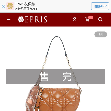
EPRIS艾佩絲
開啟APP
立刻使用官方APP
0
1
/
8