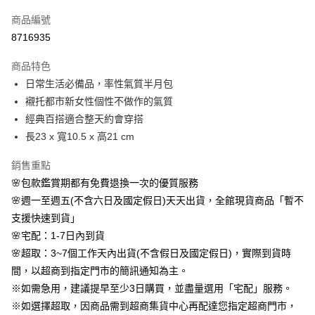
信用卡一次付款
商品編號
信用卡分期付款
8716935
3 期 0 利率 每期
NT$560
21家銀行
商品特色
6 期 0 利率 每期
NT$280
21家銀行
合作金庫商業銀行
第一商業銀行
日常生活必備品，率性氣質半月包
華南商業銀行
彰化商業銀行
合作金庫商業銀行
第一商業銀行
LINE Pay
襯托都市新女性個性不做作的氣質
上海商業儲蓄銀行
台北富邦商業銀行
華南商業銀行
彰化商業銀行
國泰世華商業銀行
兆豐國際商業銀行
經典百搭適合整天約會穿搭
Apple Pay
上海商業儲蓄銀行
台北富邦商業銀行
臺灣中小企業銀行
台中商業銀行
長23 x 寬10.5 x 高21 cm
國泰世華商業銀行
兆豐國際商業銀行
匯豐（台灣）商業銀行
華泰商業銀行
街口支付
臺灣中小企業銀行
台中商業銀行
聯邦商業銀行
遠東國際商業銀行
銷售重點
匯豐（台灣）商業銀行
華泰商業銀行
悠遊付
元大商業銀行
永豐商業銀行
🌸包款鑑賞期都有免費退換一次的優質服務
聯邦商業銀行
遠東國際商業銀行
玉山商業銀行
星展（台灣）商業銀行
元大商業銀行
永豐商業銀行
🌸週一至週五(不含六日及國定假日)天天出貨，全館現貨商品「暫不
Google Pay
台新國際商業銀行
中國信託商業銀行
玉山商業銀行
星展（台灣）商業銀行
支援快速到貨」
台灣樂天信用卡公司
台新國際商業銀行
中國信託商業銀行
AFTEE先享後付
🌸宅配：1-7日內到貨
台灣樂天信用卡公司
相關說明
🌸超取：3~7個工作天內出貨(不含假日及國定假日)，實際到貨時
【關於「AFTEE先享後付」】
間，以超商到指定門市的簡訊通知為主。
ATM付款
AFTEE先享後付是「在收到商品之後才付款」的支付方式。 讓您購物簡單
便利好安心！
※如需急用，建議提早至少3日購買，並盡量選用「宅配」服務。
１．簡單：不需註冊會員、不需綁卡、不需儲值。
※如選擇超取，因商品需到超商集貨中心再配達您指定超商門市，
運送方式
２．便利：只要手機號碼，簡訊認證，即可結帳。