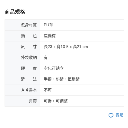
時審查核予不同之上限額度；若仍有額度不足之情形，本公司將視審查結果
請求用戶進行身份認證。
商品規格
５．嚴禁一人註冊多個帳號或使用他人資訊註冊。若發現惡意使用之情形，
恩沛科技股份有限公司將有權停止該用戶之使用額度並採取法律行動。
包身材質
PU革
顏 色
焦糖棕
尺 寸
長23 x 寬10.5 x 高21 cm
外袋收納
有
硬 度
空包可站立
背 法
手提、斜背、單肩背
Ａ４書本
不可
背帶
可拆，可調整
客服