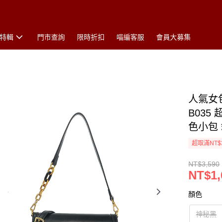
特輯
門市查詢
限時折扣
喵編客服
會員大募集
人氣女
B035
色小包
超取滿NT$
NT$3,590
NT$1,
顏色
神秘黑