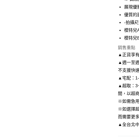
6 期 
合作金
展現優
華南商
優質的
合作金
LINE Pay
上海商
華南商
-拍攝尺
國泰世
Apple Pay
上海商
模特兒A
臺灣中
國泰世
模特兒B
匯豐（
街口支付
臺灣中
聯邦商
銷售重點
匯豐（
悠遊付
元大商
聯邦商
▲正貨享
玉山商
元大商
Google Pa
▲週一至週
台新國
玉山商
不支援快
台灣樂
台新國
AFTEE先
▲宅配：1
台灣樂
相關說明
▲超取：3
【關於「A
ATM付款
AFTEE
間，以超
便利好安
※如需急
１．簡單
※如選擇
２．便利
運送方式
３．安心
而需要更
付款後全
▲全台北中南皆
【「AFT
每筆NT$8
１．於結帳
付」結帳