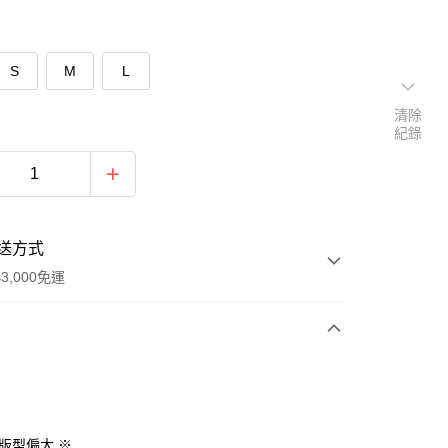
S
M
L
清除
紀錄
送方式
3,000免運
次付款
期付款
0 利率 每期
NT$993
21家銀行
款版型偏大 ※