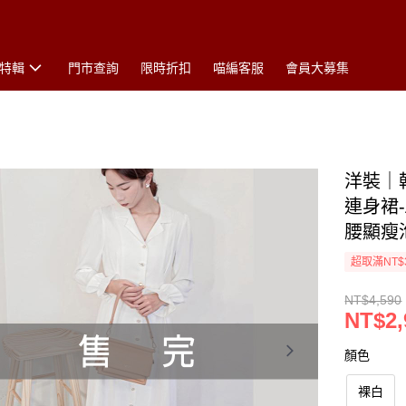
特輯
門市查詢
限時折扣
喵編客服
會員大募集
洋裝｜
連身裙-
腰顯瘦泡
超取滿NT$
NT$4,590
NT$2,
顏色
裸白