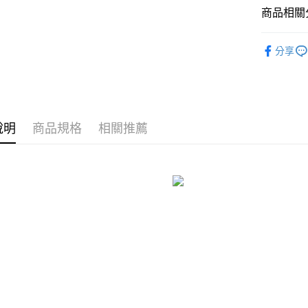
付款後7-1
２．訂單
商品相關分
３．收到繳
每筆NT$8
／ATM／
依尺碼
※ 請注意
分享
宅配
絡購買商品
先享後付
每筆NT$8
※ 交易是
是否繳費成
離島宅配
付客戶支
每筆NT$2
說明
商品規格
相關推薦
【注意事
海外宅配
１．透過由
交易，需
求債權轉
２．關於
https://aft
３．未成
「AFTE
任。
４．使用「
即時審查
結果請求
５．嚴禁
形，恩沛
動。