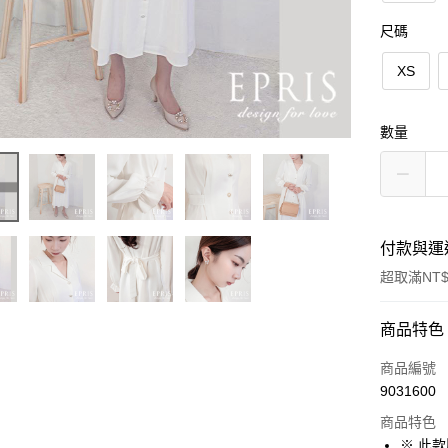
尺碼
XS
數量
付款與運
超取滿NT$
付款方式
商品特色
信用卡一
商品編號
9031600
信用卡分
商品特色
3 期 
※ 此