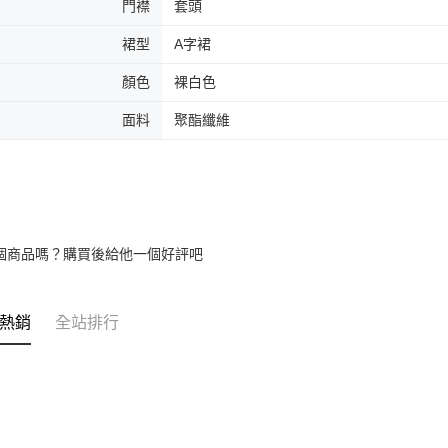
門襟
套頭
裙型
A字裙
顏色
裸白色
面料
聚酯纖維
個商品嗎？購買後給他一個好評吧
熱銷
全站排行