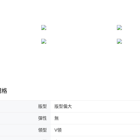
規格
版型
版型偏大
彈性
無
領型
V領