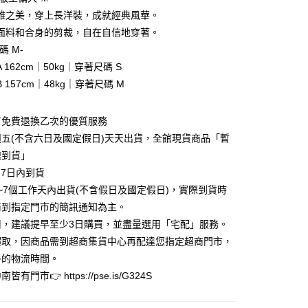
0 利率 每期
NT$496
21家銀行
庫商業銀行
第一商業銀行
雅之美，穿上長洋裝，成就經典風華。
業銀行
彰化商業銀行
面料和合身的剪裁，自在自信地穿著。
庫商業銀行
第一商業銀行
業儲蓄銀行
台北富邦商業銀行
業銀行
彰化商業銀行
碼 M-
華商業銀行
兆豐國際商業銀行
業儲蓄銀行
台北富邦商業銀行
 162cm｜50kg｜穿著尺碼 S
小企業銀行
台中商業銀行
華商業銀行
兆豐國際商業銀行
 157cm｜48kg｜穿著尺碼 M
台灣）商業銀行
華泰商業銀行
小企業銀行
台中商業銀行
業銀行
遠東國際商業銀行
台灣）商業銀行
華泰商業銀行
業銀行
永豐商業銀行
業銀行
遠東國際商業銀行
有免費退換乙次的優質服務
業銀行
星展（台灣）商業銀行
業銀行
永豐商業銀行
y
五(不含六日及國定假日)天天出貨，全館現貨商品「暫
際商業銀行
中國信託商業銀行
業銀行
星展（台灣）商業銀行
速到貨」
天信用卡公司
際商業銀行
中國信託商業銀行
享後付
-7日內到貨
天信用卡公司
~7個工作天內出貨(不含假日及國定假日)，實際到貨時
FTEE先享後付」】
先享後付是「在收到商品之後才付款」的支付方式。 讓您購物簡單
商到指定門市的簡訊通知為主。
心！
用，建議提早至少3日購買，並盡量選用「宅配」服務。
：不需註冊會員、不需綁卡、不需儲值。
超取，因商品需到超商集貨中心再配達您指定超商門市，
：只要手機號碼，簡訊認證，即可結帳。
：先確認商品／服務後，再付款。
多的物流時間。
家取貨
有門市👉 https://pse.is/G324S
EE先享後付」結帳流程】
0，滿NT$3,000(含以上)免運費
方式選擇「AFTEE先享後付」後，將跳轉至「AFTEE先享後
頁面，進行簡訊認證並確認金額後，即可完成結帳。