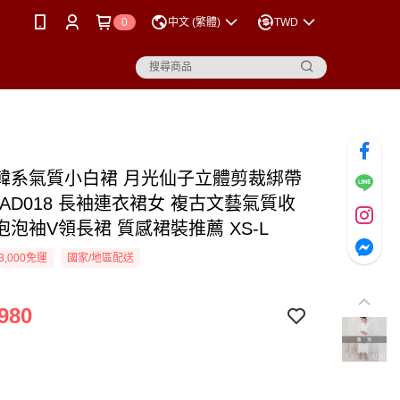
0
中文 (繁體)
TWD
韓系氣質小白裙 月光仙子立體剪裁綁帶
AD018 長袖連衣裙女 複古文藝氣質收
泡袖V領長裙 質感裙裝推薦 XS-L
3,000免運
國家/地區配送
980