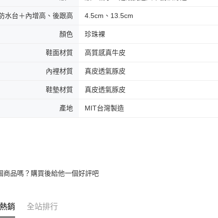
防水台＋內增高、後跟高
4.5cm、13.5cm
顏色
珍珠裸
鞋面材質
高質感真牛皮
內裡材質
真皮透氣豚皮
鞋墊材質
真皮透氣豚皮
產地
MIT台灣製造
個商品嗎？購買後給他一個好評吧
熱銷
全站排行