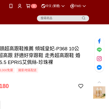
0
中文 (繁體)
TWD
頭超高跟鞋推薦 傾城皇妃-P368 10公
超高跟 舒適好穿跟鞋 走秀超高跟鞋 婚
25.5 EPRIS艾佩絲-珍珠裸
3,000免運
國家/地區配送
180