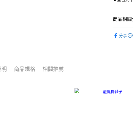
【「AFT
每筆NT$8
１．於結帳
付」結帳
付款後7-1
２．訂單
商品相關分
３．收到繳
每筆NT$8
／ATM／
限時活動
※ 請注意
分享
宅配
絡購買商品
依高度
先享後付
每筆NT$8
※ 交易是
依顏色
是否繳費成
離島宅配
依鞋款
付客戶支
每筆NT$2
說明
商品規格
相關推薦
依鞋款
【注意事
海外宅配
１．透過由
依面料
交易，需
求債權轉
婚禮婚鞋
２．關於
https://aft
婚禮婚鞋
３．未成
「AFTE
依風格
任。
依鞋款
４．使用「
即時審查
依職業
結果請求