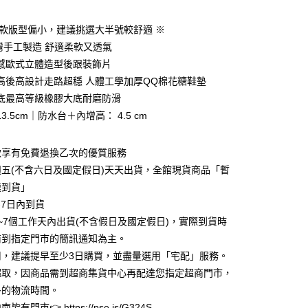
期付款
0 利率 每期
NT$1,060
21家銀行
鞋款版型偏小，建議挑選大半號較舒適 ※
0 利率 每期
NT$530
21家銀行
庫商業銀行
第一商業銀行
台灣手工製造 舒適柔軟又透氣
業銀行
彰化商業銀行
感歐式立體造型後跟裝飾片
庫商業銀行
第一商業銀行
業儲蓄銀行
台北富邦商業銀行
業銀行
彰化商業銀行
高後高設計走路超穩 人體工學加厚QQ棉花糖鞋墊
華商業銀行
兆豐國際商業銀行
業儲蓄銀行
台北富邦商業銀行
底最高等級橡膠大底耐磨防滑
小企業銀行
台中商業銀行
華商業銀行
兆豐國際商業銀行
3.5cm｜防水台＋內增高： 4.5 cm
台灣）商業銀行
華泰商業銀行
小企業銀行
台中商業銀行
業銀行
遠東國際商業銀行
台灣）商業銀行
華泰商業銀行
業銀行
永豐商業銀行
業銀行
遠東國際商業銀行
款享有免費退換乙次的優質服務
業銀行
星展（台灣）商業銀行
業銀行
永豐商業銀行
y
五(不含六日及國定假日)天天出貨，全館現貨商品「暫
際商業銀行
中國信託商業銀行
業銀行
星展（台灣）商業銀行
速到貨」
天信用卡公司
際商業銀行
中國信託商業銀行
享後付
-7日內到貨
天信用卡公司
~7個工作天內出貨(不含假日及國定假日)，實際到貨時
FTEE先享後付」】
先享後付是「在收到商品之後才付款」的支付方式。 讓您購物簡單
商到指定門市的簡訊通知為主。
心！
用，建議提早至少3日購買，並盡量選用「宅配」服務。
：不需註冊會員、不需綁卡、不需儲值。
超取，因商品需到超商集貨中心再配達您指定超商門市，
：只要手機號碼，簡訊認證，即可結帳。
：先確認商品／服務後，再付款。
多的物流時間。
家取貨
有門市👉 https://pse.is/G324S