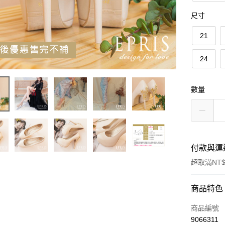
尺寸
21
24
數量
付款與運
超取滿NT$
付款方式
商品特色
信用卡一
商品編號
9066311