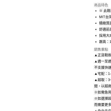
信用卡分
商品特色
3 期 
※ 此
6 期 
合作金
MIT
華南商
精緻質
合作金
LINE Pay
上海商
華南商
舒適前
國泰世
Apple Pay
上海商
採用大
臺灣中
國泰世
跟高：1
匯豐（
街口支付
臺灣中
聯邦商
銷售重點
匯豐（
悠遊付
元大商
聯邦商
▲正貨鞋
玉山商
元大商
Google Pa
▲週一至週
台新國
玉山商
不支援快
台灣樂
台新國
AFTEE先
▲宅配：1
台灣樂
相關說明
▲超取：3
【關於「A
ATM付款
AFTEE
間，以超
便利好安
※如需急
１．簡單
※如選擇
２．便利
運送方式
３．安心
而需要更
付款後全
▲全台北中南皆