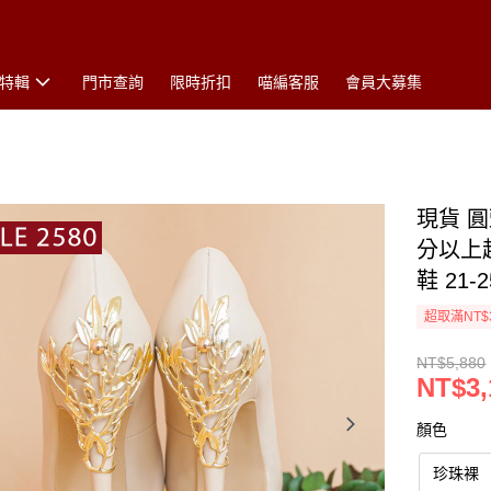
特輯
門市查詢
限時折扣
喵編客服
會員大募集
現貨 圓
分以上
鞋 21-
超取滿NT$
NT$5,880
NT$3,
顏色
珍珠裸