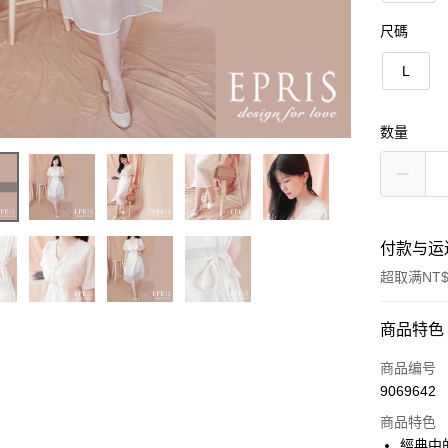
尺碼
L
数量
付款与运
超取满NT$
付款方式
商品特色
信用卡一
商品编号
9069642
信用卡分
商品特色
3期 0
經典中