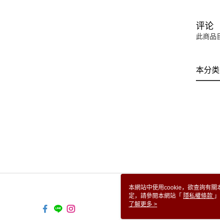
评论
此商品
本分类
本網站中使用cookie，欲查詢有關
定，請參閱本網站「
隱私權條款
」
cookie。
了解更多 >