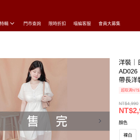
特輯
門市查詢
限時折扣
喵編客服
會員大募集
洋裝｜
AD02
帶長洋
超取满NT$
NT$4,990
NT$2,
顏色
裸白