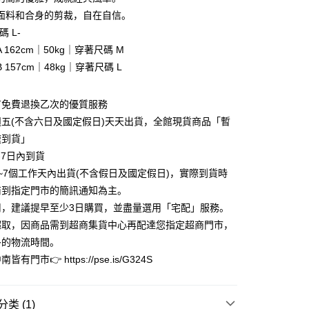
利率，每期
NT$496
21家银行
库商业银行
第一商业银行
面料和合身的剪裁，自在自信。
业银行
彰化商业银行
碼 L-
库商业银行
第一商业银行
业储蓄银行
台北富邦商业银行
业银行
彰化商业银行
 162cm｜50kg｜穿著尺碼 M
华商业银行
兆丰国际商业银行
业储蓄银行
台北富邦商业银行
 157cm｜48kg｜穿著尺碼 L
小企业银行
台中商业银行
华商业银行
兆丰国际商业银行
台湾）商业银行
华泰商业银行
小企业银行
台中商业银行
业银行
远东国际商业银行
有免費退換乙次的優質服務
台湾）商业银行
华泰商业银行
业银行
永丰商业银行
业银行
远东国际商业银行
五(不含六日及國定假日)天天出貨，全館現貨商品「暫
业银行
星展（台湾）商业银行
业银行
永丰商业银行
y
速到貨」
际商业银行
中国信托商业银行
业银行
星展（台湾）商业银行
-7日內到貨
天信用卡公司
际商业银行
中国信托商业银行
享后付
~7個工作天內出貨(不含假日及國定假日)，實際到貨時
天信用卡公司
商到指定門市的簡訊通知為主。
FTEE先享後付
款方式選擇AFTEE先享後付，將跳出AFTEE先享後付手機驗證視
用，建議提早至少3日購買，並盡量選用「宅配」服務。
超取，因商品需到超商集貨中心再配達您指定超商門市，
簡訊驗證之後，即可完成結帳手續。
多的物流時間。
確認後不需事先繳費，商品會配送至您的指定地址。
完成後，您的手機會收到一封繳費通知簡訊，APP會員則會收到
有門市👉 https://pse.is/G324S
APP推播通知。
家取貨
商品當下無需繳費，確認無誤後，請再利用繳費通知簡訊或AFTEE
0，满NT$3,000(含以上)免运费
大便利商店‧ATM/網銀等方式進行付款。
类 (1)