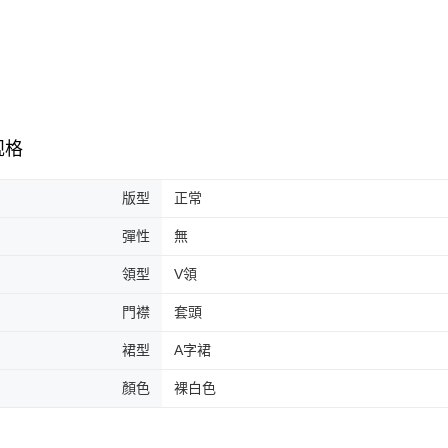
若您對於
聯繫恩沛
同必要之購
人資料，
规格
版型
正常
彈性
無
領型
V領
門襟
套頭
裙型
A字裙
顏色
裸白色