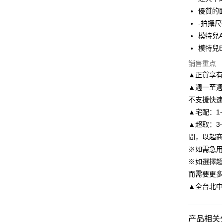
6期 0
合作金
優質的
华南商
-拍攝尺
合作金
LINE Pay
上海商
华南商
模特兒A
国泰世
Apple Pay
上海商
模特兒B
台湾中
国泰世
汇丰（
街口支付
销售重点
台湾中
联邦商
▲正貨享
汇丰（
悠遊付
元大商
联邦商
▲週一至週
玉山商
元大商
Google Pa
不支援快
台新国
玉山商
▲宅配：1
台湾乐
台新国
AFTEE先
▲超取：3
台湾乐
相关说明
間，以超
一、關於 A
ATM付款
1. 於付
※如需急
窗。
※如選擇
2. 進行
而需要更
3. 訂單
运送方式
4. 下訂
▲全台北中南皆
AFTEE 
付款後全
5. 收到
每笔NT$8
APP於四
产品相关分