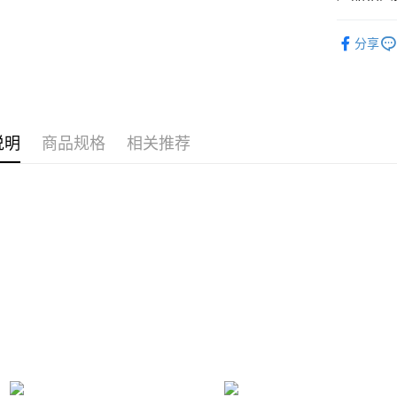
付款後7-1
請留意繳費期
依尺碼
享有最長 
每笔NT$8
分享
繳費期限，
宅配
算出。使用
定能夠在期
每笔NT$8
收到商品與
離島宅配
二、付款
说明
商品规格
相关推荐
每笔NT$2
1. 初次
之上限額
海外宅配
2. 結帳金
3. 目前
三、聲明
「AFTE
)所提供，
(包含但不
予 AFT
集、處理、
明』（
http
若款項超過
未成年的
AFTEE。