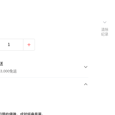
清除
纪录
送
3,000免运
次付款
期付款
利率，每期
NT$993
21家银行
的簡約優雅，成就經典風華。