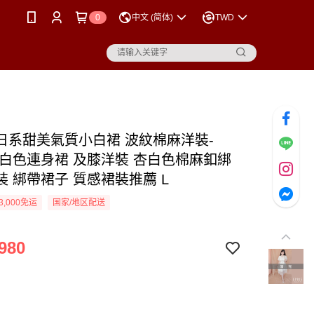
0
中文 (简体)
TWD
日系甜美氣質小白裙 波紋棉麻洋裝-
6 白色連身裙 及膝洋裝 杏白色棉麻釦綁
裝 綁帶裙子 質感裙裝推薦 L
3,000免运
国家/地区配送
980