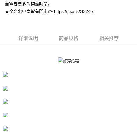
而需要更多的物流時間。
4. 下訂完成後，您的手機會收到一封繳費通知簡訊，APP會員則會收到
付款後全家取貨
AFTEE APP推播通知。
▲全台北中南皆有門市👉 https://pse.is/G324S
每笔NT$80，满NT$3,000(含以上)免运费
5. 收到商品當下無需繳費，確認無誤後，請再利用繳費通知簡訊或AFTEE
APP於四大便利商店‧ATM/網銀等方式進行付款。
付款後7-11取貨
請留意繳費期限為 14 天。唯有下載 AFTEE App 成為 AFTEE 會員者方能享
每笔NT$80，满NT$3,000(含以上)免运费
有最長 45 天內付款之服務。
详细说明
商品规格
相关推荐
宅配
繳費期限，為商家向您請款的時間，再加上使用AFTEE可延長的天數所計算
每笔NT$80，满NT$3,000(含以上)免运费
出。使用AFTEE下訂可以延長您收到商品前的繳費天數，但無法保證一定能
夠在期限內收到商品(例如:預購商品或預計到貨時間較長者)。因此無論收到
離島宅配
商品與否，仍需要請您在AFTEE規定的時間內完成繳費。
每笔NT$220
二、付款限制
1. 初次使用 AFTEE 時，將依認證結果及本公司審查結果，核予每個人不同
海外宅配
查看运费
之上限額度
2. 結帳金額須大於NT$30
3. 目前僅支援台灣會員
三、聲明條款
「AFTEE先享後付」(下稱本服務)乃由恩沛科技股份有限公司(下稱 AFTEE )
所提供，並由 AFTEE 向您收取款項。因使用本服務所須提供之個人資料(包
含但不限於訂購人姓名、電話，收件人姓名、電話、收件地址)，將交付予
AFTEE 於本服務必要服務範圍內運用。關於 AFTEE 對於個人資料之蒐集、
處理、利用，詳參 AFTEE 官網之『個人資料蒐集、處理及利用告知聲明』