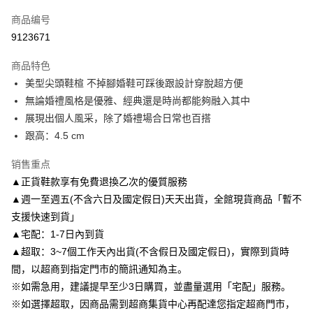
信用卡一次付款
商品编号
信用卡分期付款
9123671
3期 0利率，每期
NT$1,126
21家银行
商品特色
6期 0利率，每期
NT$563
21家银行
合作金库商业银行
第一商业银行
美型尖頭鞋楦 不掉腳婚鞋可踩後跟設計穿脫超方便
华南商业银行
彰化商业银行
合作金库商业银行
第一商业银行
LINE Pay
無論婚禮風格是優雅、經典還是時尚都能夠融入其中
上海商业储蓄银行
台北富邦商业银行
华南商业银行
彰化商业银行
国泰世华商业银行
兆丰国际商业银行
展現出個人風采，除了婚禮場合日常也百搭
Apple Pay
上海商业储蓄银行
台北富邦商业银行
台湾中小企业银行
台中商业银行
跟高：4.5 cm
国泰世华商业银行
兆丰国际商业银行
汇丰（台湾）商业银行
华泰商业银行
街口支付
台湾中小企业银行
台中商业银行
联邦商业银行
远东国际商业银行
销售重点
汇丰（台湾）商业银行
华泰商业银行
悠遊付
元大商业银行
永丰商业银行
▲正貨鞋款享有免費退換乙次的優質服務
联邦商业银行
远东国际商业银行
玉山商业银行
星展（台湾）商业银行
元大商业银行
永丰商业银行
▲週一至週五(不含六日及國定假日)天天出貨，全館現貨商品「暫不
Google Pay
台新国际商业银行
中国信托商业银行
玉山商业银行
星展（台湾）商业银行
支援快速到貨」
台湾乐天信用卡公司
台新国际商业银行
中国信托商业银行
AFTEE先享后付
▲宅配：1-7日內到貨
台湾乐天信用卡公司
相关说明
▲超取：3~7個工作天內出貨(不含假日及國定假日)，實際到貨時
一、關於 AFTEE先享後付
間，以超商到指定門市的簡訊通知為主。
ATM付款
1. 於付款方式選擇AFTEE先享後付，將跳出AFTEE先享後付手機驗證視
窗。
※如需急用，建議提早至少3日購買，並盡量選用「宅配」服務。
2. 進行簡訊驗證之後，即可完成結帳手續。
※如選擇超取，因商品需到超商集貨中心再配達您指定超商門市，
运送方式
3. 訂單確認後不需事先繳費，商品會配送至您的指定地址。