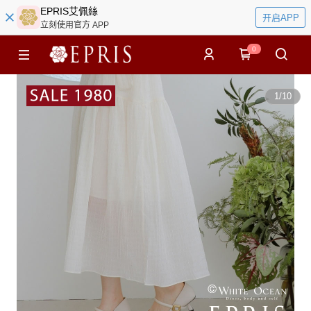
EPRIS艾佩絲
开启APP
立刻使用官方 APP
0
1
/
10