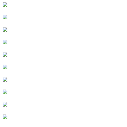
（
https://aftee.tw/privacypolicy/
）。
若款項超過繳費期限，將根據當次的金額加收年利率 16% 的逾期滯納金。
未成年的使用者，請事先徵得法定代理人或監護人之同意方可使用
AFTEE。
若您對於個人資料之處理、利用有任何疑問，或欲行使相關法律權利，請聯
繫恩沛科技股份有限公司。若您不同意我們將上開所示之個人資料，連同必
要之購買訂單資訊提供予 AFTEE ，或讓 AFTEE 蒐集處理利用您的個人資
料，請勿選用本服務。