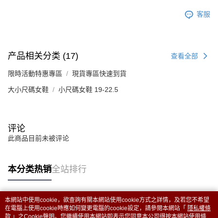
客服
产品相关分类 (17)
查看全部
限時活動特惠專區
現貨專區快速到貨
大小尺碼女鞋
小尺碼女鞋 19-22.5
评论
此商品目前未被评论
本分类热销
全站排行
本網站中使用cookie，欲查詢有關本網站使用cookie方式之詳情，及若您不希望
热门标签
在電腦上使用cookie時應如何變更電腦的cookie設定，請參閱本網站「
隱私權條
款
」之Cookie聲明。您繼續使用本網站即表示您同意本公司得按本網站使用條款