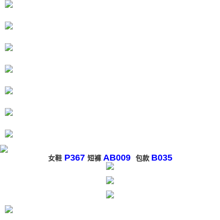
P367
AB009
B035
女
鞋
短褲
包款