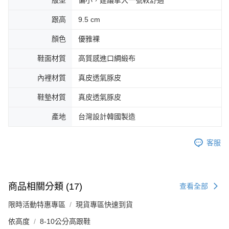
版型
偏小，建議拿大一號較舒適
跟高
9.5 cm
顏色
優雅裸
鞋面材質
高質感進口綢緞布
內裡材質
真皮透氣豚皮
鞋墊材質
真皮透氣豚皮
產地
台灣設計韓國製造
客服
商品相關分類 (17)
查看全部
限時活動特惠專區
現貨專區快速到貨
依高度
8-10公分高跟鞋