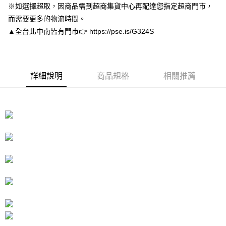
※如選擇超取，因商品需到超商集貨中心再配達您指定超商門市，
３．安心：先確認商品／服務後，再付款。
付款後全家取貨
而需要更多的物流時間。
每筆NT$80，滿NT$3,000(含以上)免運費
【「AFTEE先享後付」結帳流程】
▲全台北中南皆有門市👉 https://pse.is/G324S
１．於結帳方式選擇「AFTEE先享後付」後，將跳轉至「AFTEE先享後付」
付款後7-11取貨
結帳頁面，進行簡訊認證並確認金額後，即可完成結帳。
２．訂單成立數日內，您將收到繳費通知簡訊。
每筆NT$80，滿NT$3,000(含以上)免運費
３．收到繳費通知簡訊後14天內，點擊此簡訊中的連結，可透過四大超商／
ATM／網路銀行／等多元方式進行付款，方視為交易完成。
宅配
詳細說明
商品規格
相關推薦
※ 請注意：結帳手續完成當下不需立刻繳費，但若您需要取消訂單，請聯絡
每筆NT$80，滿NT$3,000(含以上)免運費
購買商品的店家。未經商家同意取消之訂單仍視為有效，需透過AFTEE先享
後付繳納相關費用。
離島宅配
※ 交易是否成功請以「AFTEE先享後付 」之結帳頁面顯示為準，若有關於
是否繳費成功／繳費後需取消欲退款等相關疑問，請聯繫「AFTEE先享後付
每筆NT$220
客戶支援中心」
https://netprotections.freshdesk.com/support/home
海外宅配
查看運費
【注意事項】
１．透過由恩沛科技股份有限公司提供之「AFTEE先享後付」服務完成之交
易，需依本服務之必要範圍內提供個人資料，並將交易相關給付款項請求債
權轉讓予恩沛科技股份有限公司。
２．關於個人資料處理事宜，請瀏覽以下網址：
https://aftee.tw/terms/#terms3
３．未成年的使用者請事先徵得法定代理人或監護人之同意方可使用
「AFTEE先享後付」，若未經同意申辦者引起之損失，本公司不負相關責
任。
４．使用「AFTEE先享後付」時，將依據個別帳號之用戶狀況，依本公司即