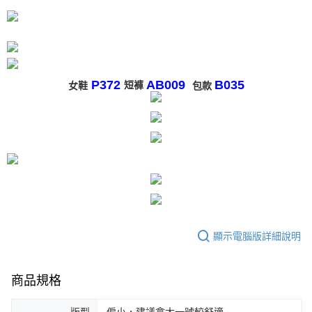
時審查核予不同之上限額度；若仍有額度不足之情形，本公司將視審查結果
請求用戶進行身份認證。
５．嚴禁一人註冊多個帳號或使用他人資訊註冊。若發現惡意使用之情形，
恩沛科技股份有限公司將有權停止該用戶之使用額度並採取法律行動。
P372
AB009
B035
短褲
女
鞋
包款
顯示電腦版詳細說明
商品規格