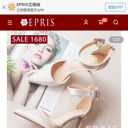
EPRIS艾佩絲
開啟APP
立刻使用官方APP
0
1
/
10