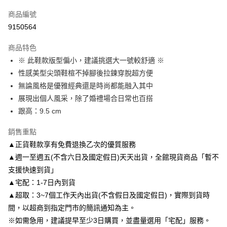
信用卡一次付款
商品編號
信用卡分期付款
9150564
3 期 0 利率 每期
NT$826
21家銀行
商品特色
6 期 0 利率 每期
NT$413
21家銀行
合作金庫商業銀行
第一商業銀行
※ 此鞋款版型偏小，建議挑選大一號較舒適 ※
華南商業銀行
彰化商業銀行
合作金庫商業銀行
第一商業銀行
LINE Pay
性感美型尖頭鞋楦不掉腳後拉鍊穿脫超方便
上海商業儲蓄銀行
台北富邦商業銀行
華南商業銀行
彰化商業銀行
國泰世華商業銀行
兆豐國際商業銀行
無論風格是優雅經典還是時尚都能融入其中
Apple Pay
上海商業儲蓄銀行
台北富邦商業銀行
臺灣中小企業銀行
台中商業銀行
展現出個人風采，除了婚禮場合日常也百搭
國泰世華商業銀行
兆豐國際商業銀行
匯豐（台灣）商業銀行
華泰商業銀行
街口支付
臺灣中小企業銀行
台中商業銀行
跟高：9.5 cm
聯邦商業銀行
遠東國際商業銀行
匯豐（台灣）商業銀行
華泰商業銀行
悠遊付
元大商業銀行
永豐商業銀行
銷售重點
聯邦商業銀行
遠東國際商業銀行
玉山商業銀行
星展（台灣）商業銀行
元大商業銀行
永豐商業銀行
▲正貨鞋款享有免費退換乙次的優質服務
Google Pay
台新國際商業銀行
中國信託商業銀行
玉山商業銀行
星展（台灣）商業銀行
▲週一至週五(不含六日及國定假日)天天出貨，全館現貨商品「暫不
台灣樂天信用卡公司
台新國際商業銀行
中國信託商業銀行
AFTEE先享後付
支援快速到貨」
台灣樂天信用卡公司
相關說明
▲宅配：1-7日內到貨
【關於「AFTEE先享後付」】
▲超取：3~7個工作天內出貨(不含假日及國定假日)，實際到貨時
ATM付款
AFTEE先享後付是「在收到商品之後才付款」的支付方式。 讓您購物簡單
便利好安心！
間，以超商到指定門市的簡訊通知為主。
１．簡單：不需註冊會員、不需綁卡、不需儲值。
※如需急用，建議提早至少3日購買，並盡量選用「宅配」服務。
運送方式
２．便利：只要手機號碼，簡訊認證，即可結帳。