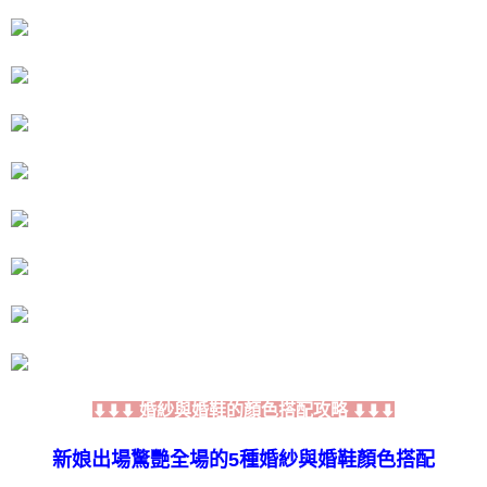
時審查核予不同之上限額度；若仍有額度不足之情形，本公司將視審查結果
請求用戶進行身份認證。
５．嚴禁一人註冊多個帳號或使用他人資訊註冊。若發現惡意使用之情形，
恩沛科技股份有限公司將有權停止該用戶之使用額度並採取法律行動。
婚紗與婚鞋的顏色搭配攻略
⬇⬇⬇
⬇⬇⬇
新娘出場驚艷全場的5種婚紗與婚鞋顏色搭配