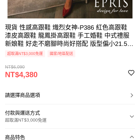
現貨 性感高跟鞋 熾烈女神-P386 紅色高跟鞋
漆皮高跟鞋 龍鳳掛高跟鞋 手工婚鞋 中式禮服
新娘鞋 好走不磨腳時尚好搭配 版型偏小21.5-
26 EPRIS艾佩絲-性感紅
超取滿NT$3,000免運
國家/地區配送
NT$6,090
NT$4,380
請選擇商品選項
付款與運送方式
超取滿NT$3,000免運
付款方式
商品特色