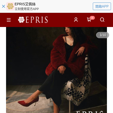
EPRIS艾佩絲
開啟APP
立刻使用官方APP
0
1
/
10