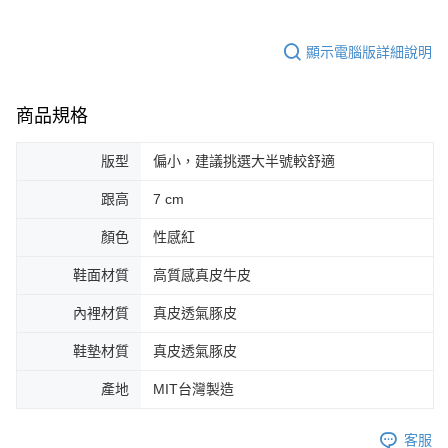
顯示電腦版詳細說明
商品規格
版型
偏小，建議挑選大半號較舒適
跟高
7 cm
顏色
性感紅
鞋面材質
高質感真皮牛皮
內裡材質
真皮透氣豚皮
鞋墊材質
真皮透氣豚皮
產地
MIT台灣製造
客服