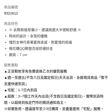
信用卡一次付款
商品編號
信用卡分期付款
9321612
3 期 0 利率 每期
NT$1,460
21家銀行
商品特色
6 期 0 利率 每期
NT$730
21家銀行
合作金庫商業銀行
第一商業銀行
※ 此鞋款版型偏小，建議挑選大半號較舒適 ※
華南商業銀行
彰化商業銀行
合作金庫商業銀行
第一商業銀行
LINE Pay
時尚的設計，永恆的優雅
上海商業儲蓄銀行
台北富邦商業銀行
華南商業銀行
彰化商業銀行
國泰世華商業銀行
兆豐國際商業銀行
熾烈女神代表著愛與承諾、對愛情的祝福
Apple Pay
上海商業儲蓄銀行
台北富邦商業銀行
臺灣中小企業銀行
台中商業銀行
棉花糖QQ鞋墊百搭舒適好走
國泰世華商業銀行
兆豐國際商業銀行
匯豐（台灣）商業銀行
華泰商業銀行
街口支付
臺灣中小企業銀行
台中商業銀行
跟高：7 cm
聯邦商業銀行
遠東國際商業銀行
匯豐（台灣）商業銀行
華泰商業銀行
悠遊付
元大商業銀行
永豐商業銀行
銷售重點
聯邦商業銀行
遠東國際商業銀行
玉山商業銀行
星展（台灣）商業銀行
元大商業銀行
永豐商業銀行
▲正貨鞋款享有免費退換乙次的優質服務
Google Pay
台新國際商業銀行
中國信託商業銀行
玉山商業銀行
星展（台灣）商業銀行
▲週一至週五(不含六日及國定假日)天天出貨，全館現貨商品「暫不
台灣樂天信用卡公司
台新國際商業銀行
中國信託商業銀行
AFTEE先享後付
支援快速到貨」
台灣樂天信用卡公司
相關說明
▲宅配：1-7日內到貨
【關於「AFTEE先享後付」】
▲超取：3~7個工作天內出貨(不含假日及國定假日)，實際到貨時
ATM付款
AFTEE先享後付是「在收到商品之後才付款」的支付方式。 讓您購物簡單
便利好安心！
間，以超商到指定門市的簡訊通知為主。
１．簡單：不需註冊會員、不需綁卡、不需儲值。
※如需急用，建議提早至少3日購買，並盡量選用「宅配」服務。
運送方式
２．便利：只要手機號碼，簡訊認證，即可結帳。