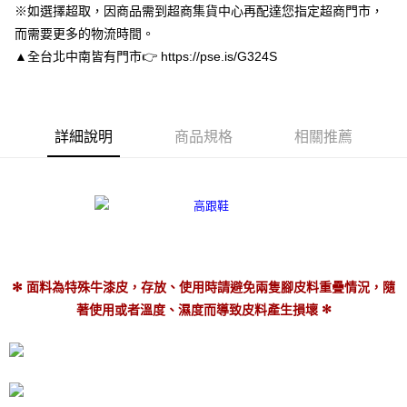
※如選擇超取，因商品需到超商集貨中心再配達您指定超商門市，
３．安心：先確認商品／服務後，再付款。
付款後全家取貨
而需要更多的物流時間。
每筆NT$80，滿NT$3,000(含以上)免運費
【「AFTEE先享後付」結帳流程】
▲全台北中南皆有門市👉 https://pse.is/G324S
１．於結帳方式選擇「AFTEE先享後付」後，將跳轉至「AFTEE先享後付」
付款後7-11取貨
結帳頁面，進行簡訊認證並確認金額後，即可完成結帳。
２．訂單成立數日內，您將收到繳費通知簡訊。
每筆NT$80，滿NT$3,000(含以上)免運費
３．收到繳費通知簡訊後14天內，點擊此簡訊中的連結，可透過四大超商／
ATM／網路銀行／等多元方式進行付款，方視為交易完成。
宅配
詳細說明
商品規格
相關推薦
※ 請注意：結帳手續完成當下不需立刻繳費，但若您需要取消訂單，請聯絡
每筆NT$80，滿NT$3,000(含以上)免運費
購買商品的店家。未經商家同意取消之訂單仍視為有效，需透過AFTEE先享
後付繳納相關費用。
離島宅配
※ 交易是否成功請以「AFTEE先享後付 」之結帳頁面顯示為準，若有關於
是否繳費成功／繳費後需取消欲退款等相關疑問，請聯繫「AFTEE先享後付
每筆NT$220
客戶支援中心」
https://netprotections.freshdesk.com/support/home
海外宅配
查看運費
【注意事項】
１．透過由恩沛科技股份有限公司提供之「AFTEE先享後付」服務完成之交
✻ 面料為特殊牛漆皮，存放、使用時請避免兩隻腳皮料重疊情況，隨
易，需依本服務之必要範圍內提供個人資料，並將交易相關給付款項請求債
權轉讓予恩沛科技股份有限公司。
✻
著使用或者溫度、濕度而導致皮料產生損壞
２．關於個人資料處理事宜，請瀏覽以下網址：
https://aftee.tw/terms/#terms3
３．未成年的使用者請事先徵得法定代理人或監護人之同意方可使用
「AFTEE先享後付」，若未經同意申辦者引起之損失，本公司不負相關責
任。
４．使用「AFTEE先享後付」時，將依據個別帳號之用戶狀況，依本公司即