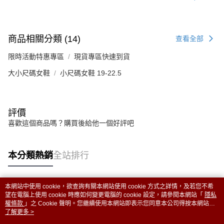
商品相關分類 (14)
查看全部
限時活動特惠專區
現貨專區快速到貨
大小尺碼女鞋
小尺碼女鞋 19-22.5
評價
喜歡這個商品嗎？購買後給他一個好評吧
本分類熱銷
全站排行
本網站中使用 cookie，欲查詢有關本網站使用 cookie 方式之詳情，及若您不希
熱門標籤
望在電腦上使用 cookie 時應如何變更電腦的 cookie 設定，請參閱本網站「
隱私
權條款
」之 Cookie 聲明。您繼續使用本網站即表示您同意本公司得按本網站使
用條款之 Cookie 聲明使用 cookie。
了解更多 >