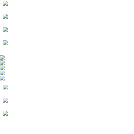
未成年的使用者，請事先徵得法定代理人或監護人之同意方可使用
AFTEE。
若您對於個人資料之處理、利用有任何疑問，或欲行使相關法律權利，請聯
繫恩沛科技股份有限公司。若您不同意我們將上開所示之個人資料，連同必
要之購買訂單資訊提供予 AFTEE ，或讓 AFTEE 蒐集處理利用您的個人資
料，請勿選用本服務。