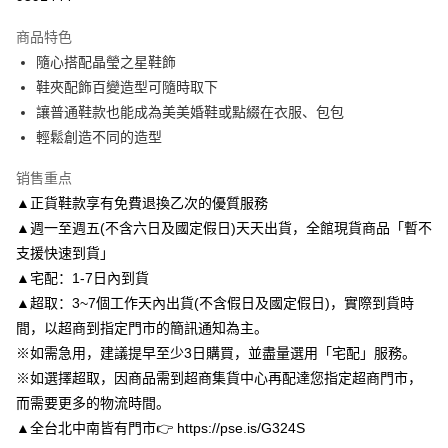
3期 0利率，每期
NT$299
21家银行
商品特色
6期 0利率，每期
NT$149
21家银行
合作金库商业银行
第一商业银行
隨心搭配晶瑩之星鞋飾
华南商业银行
彰化商业银行
合作金库商业银行
第一商业银行
LINE Pay
鞋夾配飾百變造型可隨時取下
上海商业储蓄银行
台北富邦商业银行
华南商业银行
彰化商业银行
国泰世华商业银行
兆丰国际商业银行
讓普通鞋款也能成為美美婚鞋或點綴在衣服、包包
Apple Pay
上海商业储蓄银行
台北富邦商业银行
台湾中小企业银行
台中商业银行
輕鬆創造不同的造型
国泰世华商业银行
兆丰国际商业银行
汇丰（台湾）商业银行
华泰商业银行
街口支付
台湾中小企业银行
台中商业银行
联邦商业银行
远东国际商业银行
销售重点
汇丰（台湾）商业银行
华泰商业银行
悠遊付
元大商业银行
永丰商业银行
▲正貨鞋款享有免費退換乙次的優質服務
联邦商业银行
远东国际商业银行
玉山商业银行
星展（台湾）商业银行
元大商业银行
永丰商业银行
▲週一至週五(不含六日及國定假日)天天出貨，全館現貨商品「暫不
Google Pay
台新国际商业银行
中国信托商业银行
玉山商业银行
星展（台湾）商业银行
支援快速到貨」
台湾乐天信用卡公司
台新国际商业银行
中国信托商业银行
AFTEE先享后付
▲宅配：1-7日內到貨
台湾乐天信用卡公司
相关说明
▲超取：3~7個工作天內出貨(不含假日及國定假日)，實際到貨時
一、關於 AFTEE先享後付
間，以超商到指定門市的簡訊通知為主。
ATM付款
1. 於付款方式選擇AFTEE先享後付，將跳出AFTEE先享後付手機驗證視
窗。
※如需急用，建議提早至少3日購買，並盡量選用「宅配」服務。
2. 進行簡訊驗證之後，即可完成結帳手續。
※如選擇超取，因商品需到超商集貨中心再配達您指定超商門市，
运送方式
3. 訂單確認後不需事先繳費，商品會配送至您的指定地址。
而需要更多的物流時間。
4. 下訂完成後，您的手機會收到一封繳費通知簡訊，APP會員則會收到
付款後全家取貨
AFTEE APP推播通知。
▲全台北中南皆有門市👉 https://pse.is/G324S
每笔NT$80，满NT$3,000(含以上)免运费
5. 收到商品當下無需繳費，確認無誤後，請再利用繳費通知簡訊或AFTEE