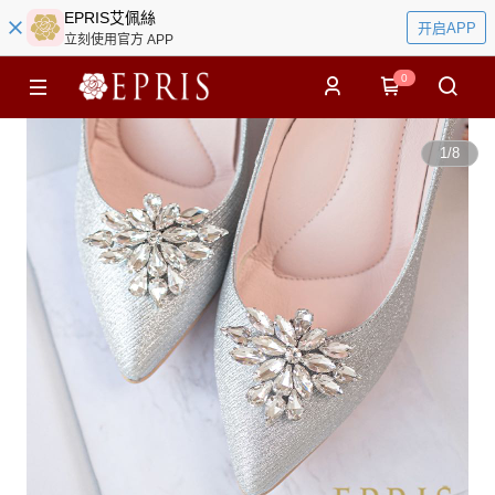
EPRIS艾佩絲
开启APP
立刻使用官方 APP
0
1
/
8