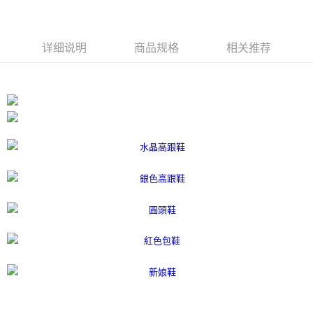
APP於四大便利商店‧ATM/網銀等方式進行付款。
付款後7-11取貨
請留意繳費期限為 14 天。唯有下載 AFTEE App 成為 AFTEE 會員者方能享
每笔NT$80，满NT$3,000(含以上)免运费
有最長 45 天內付款之服務。
详细说明
商品规格
相关推荐
宅配
繳費期限，為商家向您請款的時間，再加上使用AFTEE可延長的天數所計算
每笔NT$80，满NT$3,000(含以上)免运费
出。使用AFTEE下訂可以延長您收到商品前的繳費天數，但無法保證一定能
夠在期限內收到商品(例如:預購商品或預計到貨時間較長者)。因此無論收到
離島宅配
商品與否，仍需要請您在AFTEE規定的時間內完成繳費。
每笔NT$220
二、付款限制
1. 初次使用 AFTEE 時，將依認證結果及本公司審查結果，核予每個人不同
海外宅配
查看运费
之上限額度
2. 結帳金額須大於NT$30
3. 目前僅支援台灣會員
三、聲明條款
「AFTEE先享後付」(下稱本服務)乃由恩沛科技股份有限公司(下稱 AFTEE )
所提供，並由 AFTEE 向您收取款項。因使用本服務所須提供之個人資料(包
含但不限於訂購人姓名、電話，收件人姓名、電話、收件地址)，將交付予
AFTEE 於本服務必要服務範圍內運用。關於 AFTEE 對於個人資料之蒐集、
處理、利用，詳參 AFTEE 官網之『個人資料蒐集、處理及利用告知聲明』
（
https://aftee.tw/privacypolicy/
）。
若款項超過繳費期限，將根據當次的金額加收年利率 16% 的逾期滯納金。