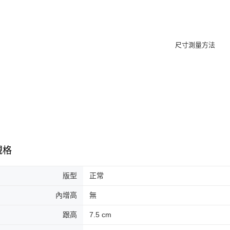
規格
版型
正常
內增高
無
跟高
7.5 cm