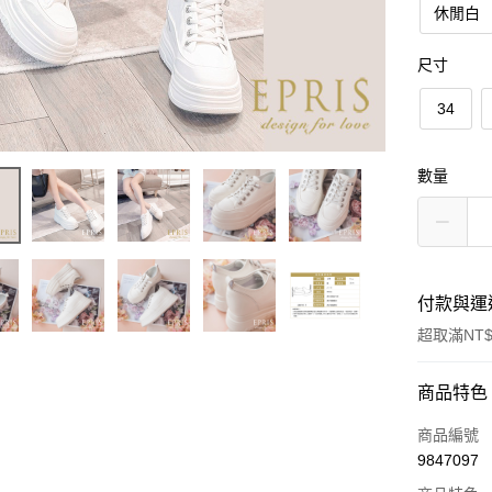
休閒白
尺寸
34
數量
付款與運
超取滿NT$
付款方式
商品特色
信用卡一
商品編號
9847097
信用卡分