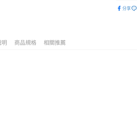
每筆NT$8
１．於結帳
限時活動
付」結帳
分享
付款後7-1
２．訂單
依高度
３．收到繳
每筆NT$8
依顏色
／ATM／
※ 請注意
宅配
依鞋款
絡購買商品
先享後付
每筆NT$8
說明
商品規格
相關推薦
依鞋款
※ 交易是
是否繳費成
離島宅配
依面料
付客戶支
每筆NT$2
婚禮婚鞋
【注意事
海外宅配
１．透過由
依鞋款
交易，需
舒適時尚
求債權轉
２．關於
婚禮婚鞋
https://aft
３．未成
依鞋款
「AFTE
任。
婚禮婚鞋
４．使用「
即時審查
結果請求
５．嚴禁