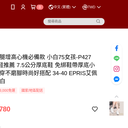
0
中文 (繁體)
TWD
腿增高心機必備款 小白75女孩-P427
鞋推薦 7.5公分厚底鞋 免綁鞋帶厚底小
穿不磨腳時尚好搭配 34-40 EPRIS艾佩
閒白
3,000免運
國家/地區配送
780