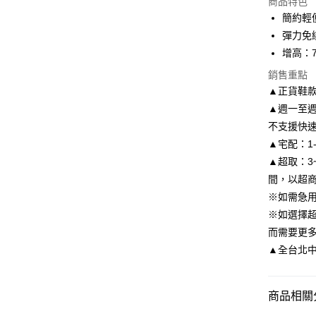
商品特色
3 期 
簡約輕
6 期 
合作金
彈力免
華南商
增高：7
合作金
LINE Pay
上海商
華南商
銷售重點
國泰世
Apple Pay
上海商
▲正貨鞋
臺灣中
國泰世
匯豐（
▲週一至週
街口支付
臺灣中
聯邦商
不支援快
匯豐（
悠遊付
元大商
聯邦商
▲宅配：1
玉山商
元大商
Google Pa
▲超取：3
台新國
玉山商
間，以超
台灣樂
台新國
AFTEE先
※如需急
台灣樂
相關說明
※如選擇
【關於「A
ATM付款
AFTEE
而需要更
便利好安
▲全台北中南皆
１．簡單
２．便利
運送方式
３．安心
商品相關分
付款後全
【「AFT