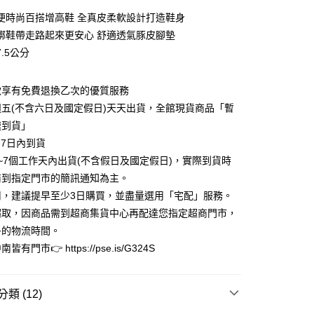
0 利率 每期
NT$926
21家銀行
便時尚百搭增高鞋 全真皮柔軟設計打造鞋身
0 利率 每期
NT$463
21家銀行
庫商業銀行
第一商業銀行
綁鞋帶走路起來更安心 舒適透氣豚皮腳墊
業銀行
彰化商業銀行
.5公分
庫商業銀行
第一商業銀行
業儲蓄銀行
台北富邦商業銀行
業銀行
彰化商業銀行
華商業銀行
兆豐國際商業銀行
業儲蓄銀行
台北富邦商業銀行
款享有免費退換乙次的優質服務
小企業銀行
台中商業銀行
華商業銀行
兆豐國際商業銀行
台灣）商業銀行
華泰商業銀行
五(不含六日及國定假日)天天出貨，全館現貨商品「暫
小企業銀行
台中商業銀行
業銀行
遠東國際商業銀行
速到貨」
台灣）商業銀行
華泰商業銀行
業銀行
永豐商業銀行
業銀行
遠東國際商業銀行
-7日內到貨
業銀行
星展（台灣）商業銀行
業銀行
永豐商業銀行
y
~7個工作天內出貨(不含假日及國定假日)，實際到貨時
際商業銀行
中國信託商業銀行
業銀行
星展（台灣）商業銀行
商到指定門市的簡訊通知為主。
天信用卡公司
際商業銀行
中國信託商業銀行
享後付
用，建議提早至少3日購買，並盡量選用「宅配」服務。
天信用卡公司
超取，因商品需到超商集貨中心再配達您指定超商門市，
FTEE先享後付」】
先享後付是「在收到商品之後才付款」的支付方式。 讓您購物簡單
多的物流時間。
心！
有門市👉 https://pse.is/G324S
：不需註冊會員、不需綁卡、不需儲值。
：只要手機號碼，簡訊認證，即可結帳。
：先確認商品／服務後，再付款。
類 (12)
家取貨
EE先享後付」結帳流程】